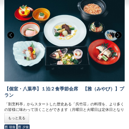
【領収書ポリシー】
◎領収・明細書には部屋番号と支払項目が記載されます。
◎事前決済、後日請求などの場合は領収書の発行はできません。
【個室・八葉亭】１泊２食季節会席 【雅（みやび）】プ
ラン
「割烹料亭」からスタートした歴史ある「呉竹荘」の料理を、より多く
の皆様に味わって頂くことができます（月曜日と火曜日は定休日となり
ます）。
もっと見る
呉竹荘本館4階の【八葉亭】にて個室でお食事ができます。
※飲み物代は別途料金が発生いたします。当日スタッフにお問い合わせ
朝食
夕食