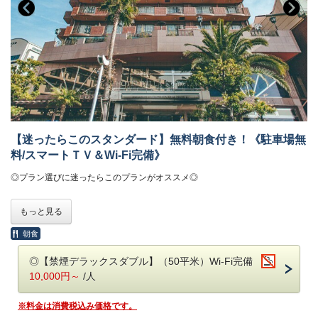
【迷ったらこのスタンダード】無料朝食付き！《駐車場無
料/スマートＴＶ＆Wi-Fi完備》
◎プラン選びに迷ったらこのプランがオススメ◎
もっと見る
【ホテルのご案内】
朝食
◎無料朝食バイキング付き《6：30～9：00》
◎駐車場無料（トラックなどの大型車両に関しては予めご連絡くださ
◎【禁煙デラックスダブル】（50平米）Wi-Fi完備
い）
10,000円～
/人
※曜日・時間帯によっては混み合いますのでご了承ください。
◎全室50インチスマートテレビ導入！
※料金は消費税込み価格です。
◎JR浜松駅からタクシーで約5分！（徒歩では約15分）