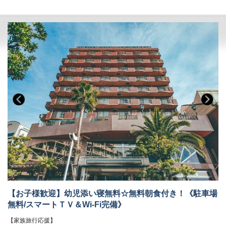
◎ロビーの漫画コーナーは話題作＆最新作をラインナップ！
◎セルフサービス式ドリンクコーナーあり《7：00～23：00》
※アルコールは《18：00～20：00》お1人様1杯まで
【領収書ポリシー】
◎領収・明細書には部屋番号と支払項目が記載されます。
◎事前決済、後日請求などの場合は領収書の発行はできません。
【お子様歓迎】幼児添い寝無料☆無料朝食付き！《駐車場
無料/スマートＴＶ＆Wi-Fi完備》
【家族旅行応援】