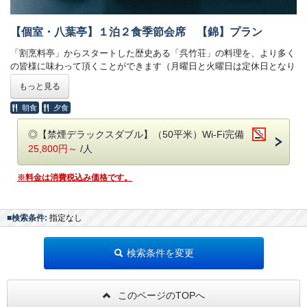
◎重要3◎
【個室・八葉亭】１泊２食季節会席 【錦】プラン
食物アレルギーをお持ちのお客様は、予約時備考欄へご入力頂くかホテ
ルまでご連絡ください。
「割烹料亭」からスタートした歴史ある「呉竹荘」の料理を、より多く
間際になりますと対応できない場合がございます。
の皆様に味わって頂くことができます（月曜日と火曜日は定休日となり
ます）。
もっと見る
呉竹荘本館4階の【八葉亭】にて個室でお食事ができます。
【ホテルのご案内】
※飲み物代は別途料金が発生いたします。当日スタッフにお問い合わせ
朝食
夕食
◎無料朝食バイキング付き《6：30～9：00》
くださいませ。
◎駐車場無料（トラックなどの大型車両に関しては予めご連絡くださ
◎【禁煙デラックスダブル】（50平米）Wi-Fi完備
い）
25,800円～
/人
※曜日・時間帯によっては混み合いますのでご了承ください。
【お品書き例】※メニューは季節や仕入れ状況により変わります。
◎全室50インチスマートテレビ導入！
※料金は消費税込み価格です。
◎JR浜松駅からタクシーで約5分！（徒歩では約15分）
前菜：季節の前菜
◎ロビーの漫画コーナーは話題作＆最新作をラインナップ！
御造り：海任せ波任せ盛合せ
◎セルフサービス式ドリンクコーナーあり《7：00～23：00》
吸い物：季節の物
■検索条件:
指定なし
※アルコールは《18：00～20：00》お1人様1杯まで
温物：季節の煮物盛合せ
強肴：季節の魚料理
進め肴：本日の料理長お勧め肉料理
検索条件を変更
【領収書ポリシー】
食事：季節御飯 赤出汁 香の物
◎領収・明細書には部屋番号と支払項目が記載されます。
デザート：本日のデザート
◎事前決済、後日請求などの場合は領収書の発行はできません。
このページのTOPへ