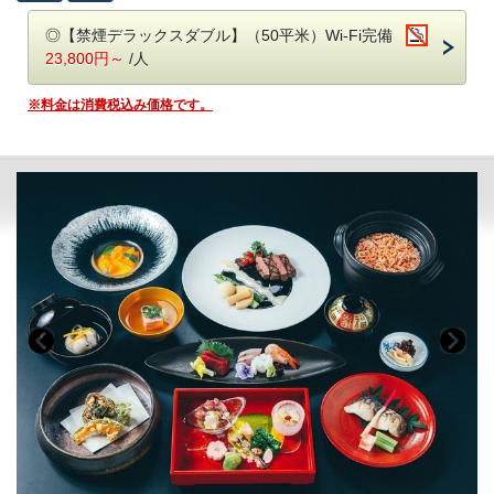
くださいませ。
◎【禁煙デラックスダブル】（50平米）Wi-Fi完備
23,800円～
/人
【お品書き例】※メニューは季節や仕入れ状況により変わります。
季節会席 雅（みやび）
※料金は消費税込み価格です。
前菜：如月の肴
お造り：海任せ 波任せ あしらえ一式
吸物：蟹惨岨 炙り帆立 姫青梗菜 柚子
温物：海老芋饅頭 そぼろ鋳込み 銀餡
焼物：鰤照り焼き
強肴：三ケ日牛巻き 山椒餡掛け
食事：浅蜊の炊き込み御飯 麦味噌（あおさ）
デザート：パティスリー謹製
★★重要なお知らせ★★
◎重要1◎【夕食開始時間】
17：30 18：00 18：30 からお選びいただき備考欄へご入力をお願
いいたします。
◎重要2◎
個室が満席の場合、レストランでのご案内（個室ではございません）と
なります。