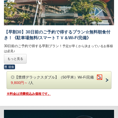
【早割30】30日前のご予約で得するプラン☆無料朝食付
き！《駐車場無料/スマートＴＶ＆Wi-Fi完備》
30日前のご予約で得する早割プラン！
予定が早くから決まっているお客様
は必見♪
もっと見る
朝食
【ホテルのご案内】
◎無料朝食バイキング付き《6：30～9：00》
◎【禁煙デラックスダブル】（50平米）Wi-Fi完備
◎駐車場無料（トラックなどの大型車両に関しては予めご連絡くださ
9,800円～
/人
い）
※曜日・時間帯によっては混み合いますのでご了承ください。
※料金は消費税込み価格です。
◎全室50インチスマートテレビ導入！
◎JR浜松駅からタクシーで約5分！（徒歩では約15分）
◎ロビーの漫画コーナーは話題作＆最新作をラインナップ！
◎セルフサービス式ドリンクコーナーあり《7：00～23：00》
※アルコールは《18：00～20：00》お1人様1杯まで