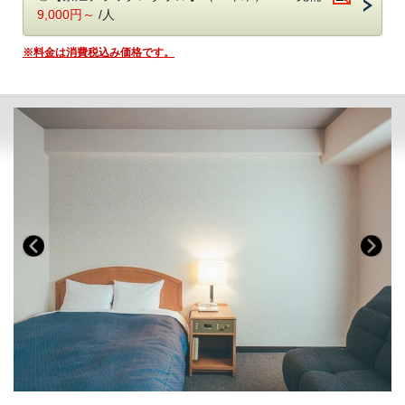
◎無料朝食バイキング付き《6：30～9：00》
9,000円～
/人
◎駐車場無料（トラックなどの大型車両に関しては予めご連絡くださ
い）
※料金は消費税込み価格です。
※曜日・時間帯によっては混み合いますのでご了承ください。
◎全室50インチスマートテレビ導入！
◎JR浜松駅からタクシーで約5分！（徒歩では約15分）
◎ロビーの漫画コーナーは話題作＆最新作をラインナップ！
◎セルフサービス式ドリンクコーナーあり《7：00～23：00》
※アルコールは《18：00～20：00》お1人様1杯まで
【領収書ポリシー】
◎領収・明細書には部屋番号と支払項目が記載されます。
◎事前決済、後日請求などの場合は領収書の発行はできません。