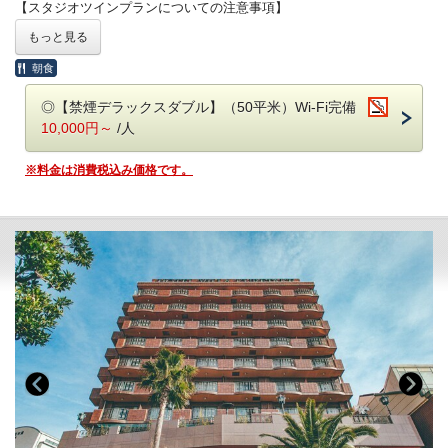
【スタジオツインプランについての注意事項】
※スタジオツインのお部屋はセミダブルベッド1台+ソファーベッド1台
もっと見る
の計2台のベッドでのご案内となります。トリプルベッドではございま
せんのでご注意くださいませ。
朝食
※お子様連れで添い寝無料をご希望の場合、タオルは付きませんのでご
了承ください。
◎【禁煙デラックスダブル】（50平米）Wi-Fi完備
10,000円～
/人
【ホテルのご案内】
※料金は消費税込み価格です。
◎無料朝食バイキング付き《6：30～9：00》
◎駐車場無料（トラックなどの大型車両に関しては予めご連絡くださ
い）
※曜日・時間帯によっては混み合いますのでご了承ください。
◎全室50インチスマートテレビ導入！
◎JR浜松駅からタクシーで約5分！（徒歩では約15分）
◎ロビーの漫画コーナーは話題作＆最新作をラインナップ！
◎セルフサービス式ドリンクコーナーあり《7：00～23：00》
※アルコールは《18：00～20：00》お1人様1杯まで
【領収書ポリシー】
◎領収・明細書には部屋番号と支払項目が記載されます。
◎事前決済、後日請求などの場合は領収書の発行はできません。