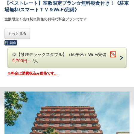
【ベストレート】室数限定プラン☆無料朝食付き！《駐車
場無料/スマートＴＶ＆Wi-Fi完備》
室数限定！
売れ切れ御免のお得な料金プランです☆
もっと見る
【ホテルのご案内】
◎無料朝食バイキング付き《6：30～9：00》
朝食
◎駐車場無料（トラックなどの大型車両に関しては予めご連絡くださ
い）
◎【禁煙デラックスダブル】（50平米）Wi-Fi完備
※曜日・時間帯によっては混み合いますのでご了承ください。
9,700円～
/人
◎全室50インチスマートテレビ導入！
◎JR浜松駅からタクシーで約5分！（徒歩では約15分）
※料金は消費税込み価格です。
◎ロビーの漫画コーナーは話題作＆最新作をラインナップ！
◎セルフサービス式ドリンクコーナーあり《7：00～23：00》
※アルコールは《18：00～20：00》お1人様1杯まで
【領収書ポリシー】
◎領収・明細書には部屋番号と支払項目が記載されます。
◎事前決済、後日請求などの場合は領収書の発行はできません。