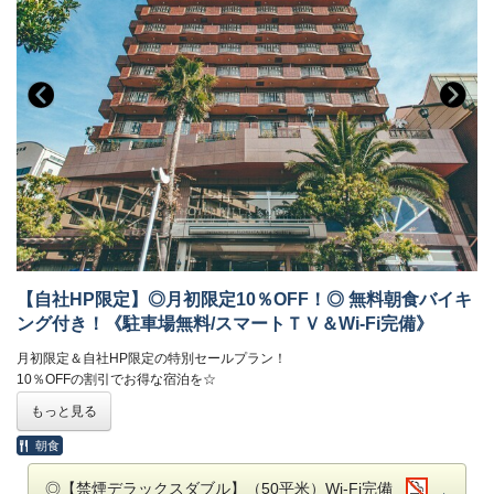
【自社HP限定】◎月初限定10％OFF！◎ 無料朝食バイキ
ング付き！《駐車場無料/スマートＴＶ＆Wi-Fi完備》
月初限定＆自社HP限定の特別セールプラン！
10％OFFの割引でお得な宿泊を☆
もっと見る
朝食
【ホテルのご案内】
◎【禁煙デラックスダブル】（50平米）Wi-Fi完備