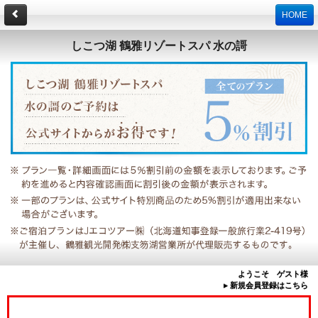
HOME
しこつ湖 鶴雅リゾートスパ 水の謌
ようこそ ゲスト様
▸ 新規会員登録はこちら