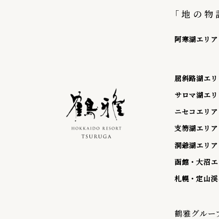
｢地の物
阿寒湖エリア
屈斜路湖エリ
サロマ湖エリ
ニセコエリア
支笏湖エリア
洞爺湖エリア
函館・大沼エ
札幌・定山渓
鶴雅グルー