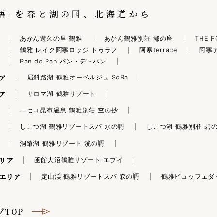
語｣を森と湖の国、北海道から
あかん遊久の里 鶴雅
あかん鶴雅別荘 鄙の座
THE F
鶴雅 レイク阿寒ロッジ トゥラノ
阿寒terrace
阿寒
Pan de Pan パン・デ・パン
ア
屈斜路湖 鶴雅オーベルジュ SoRa
ア
サロマ湖 鶴雅リゾート
ニセコ昆布温泉 鶴雅別荘 杢の抄
しこつ湖 鶴雅リゾートスパ 水の謌
しこつ湖 鶴雅別荘 碧
洞爺湖 鶴雅リゾート 洸の謌
リア
函館大沼鶴雅リゾート エプイ
エリア
定山渓 鶴雅リゾートスパ 森の謌
鶴雅ビュッフェダ
プTOP