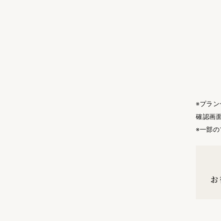
※プラ
確認画
※一部
お