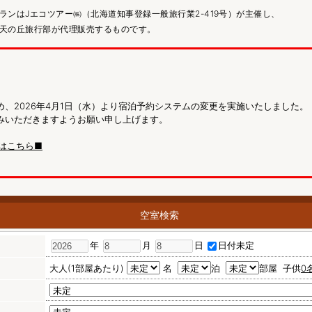
ランはJエコツアー㈱（北海道知事登録一般旅行業2-419号）が主催し、
天の丘旅行部が代理販売するものです。
、2026年4月1日（水）より宿泊予約システムの変更を実施いたしました。
みいただきますようお願い申し上げます。
はこちら■
空室検索
年
月
日
日付未定
大人(1部屋あたり)
名
泊
部屋
子供
0