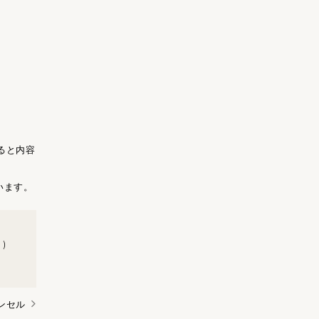
ると内容
います。
)
ンセル