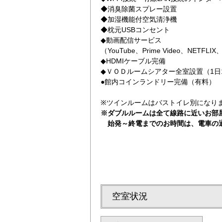
◆消臭除菌スプレー設置
◆加湿機能付空気清浄機
◆枕元USBコンセント
◆動画配信サービス
（YouTube、Prime Video、NETFLI
◆HDMIケーブル完備
◆ＶＯＤルームシアター全室設置（1日1
●館内コインランドリー完備（有料）
士
※ツインルームはバストイレ別になり
※ダブルルームは全て線路に近いお部
始発～終電までのお時間は、電車の
空室状況