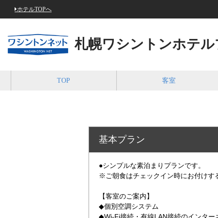
ホテルTOPへ
札幌ワシントンホテル
TOP
客室
基本プラン
●シンプルな素泊まりプランです。
※ご朝食はチェックイン時にお付けす
【客室のご案内】
◆個別空調システム
◆Wi-Fi接続・有線LAN接続のインタ