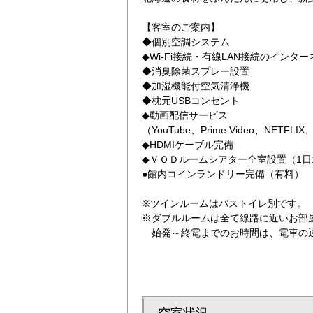
【客室のご案内】
◆個別空調システム
◆Wi-Fi接続・有線LAN接続のインタ
◆消臭除菌スプレー設置
◆加湿機能付空気清浄機
◆枕元USBコンセント
◆動画配信サービス
（YouTube、Prime Video、NETFLI
◆HDMIケーブル完備
◆ＶＯＤルームシアター全室設置（1日1
●館内コインランドリー完備（有料）
※ツインルームはバストイレ別です。
※ダブルルームは全て線路に近いお部
始発～終電までのお時間は、電車の