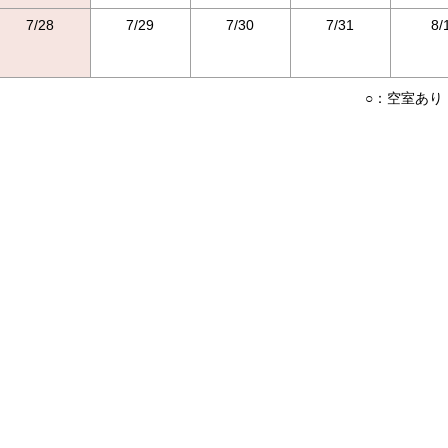
7/28
7/29
7/30
7/31
8/
○：空室あり