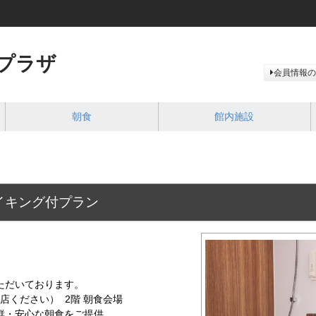
プラザ
会員情報の
朝食
館内施設
イキング付プラン
ただいております。
ご入店ください） 2階 朝食会場
鮮・安心な朝食をご提供。