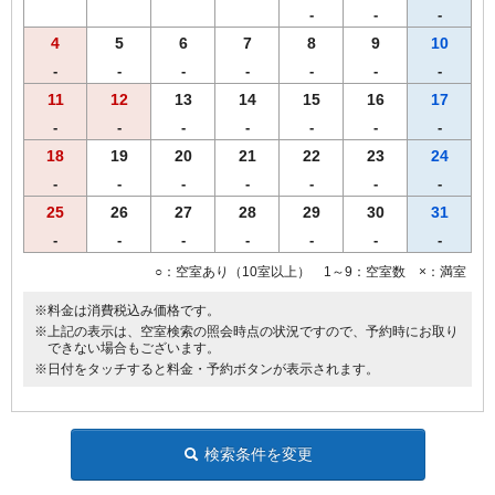
ます。
-
-
-
4
5
6
7
8
9
10
-
-
-
-
-
-
-
11
12
13
14
15
16
17
-
-
-
-
-
-
-
18
19
20
21
22
23
24
-
-
-
-
-
-
-
25
26
27
28
29
30
31
-
-
-
-
-
-
-
○：空室あり（10室以上） 1～9：空室数 ×：満室
※料金は消費税込み価格です。
※上記の表示は、空室検索の照会時点の状況ですので、予約時にお取り
できない場合もございます。
※日付をタッチすると料金・予約ボタンが表示されます。
検索条件を変更