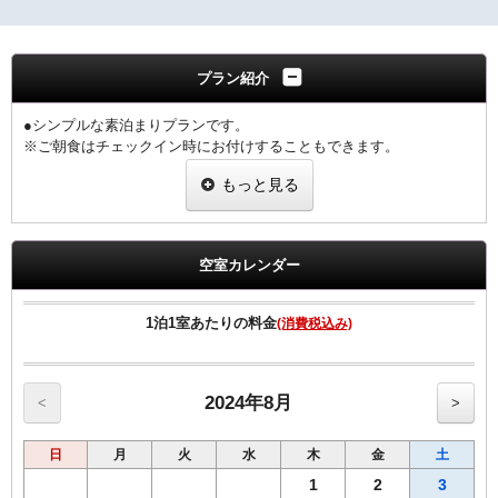
プラン紹介
●シンプルな素泊まりプランです。
※ご朝食はチェックイン時にお付けすることもできます。
もっと見る
【客室のご案内】
◆個別空調システム
◆Wi-Fi接続・有線LAN接続のインターネット環境無料
◆消臭除菌スプレー設置
空室カレンダー
◆加湿機能付空気清浄機
◆枕元USBコンセント
◆動画配信サービス
1泊1室あたりの料金
(消費税込み)
（YouTube、Prime Video、NETFLIX、Hulu、AbemaTV、U-NEXT）
◆HDMIケーブル完備
◆ＶＯＤルームシアター全室設置（1日1,000円）
●館内コインランドリー完備（有料）
2024年8月
<
>
※ツインルームはバストイレ別になります。
日
月
火
水
木
金
土
※ダブルルームは全て線路に近いお部屋になっております。
始発～終電までのお時間は、電車の通過音が聞こえる場合がござい
1
2
3