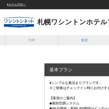
ホテルTOPへ
札幌ワシントンホテル
TOP
客室
基本プラン
●シンプルな素泊まりプランです。
※ご朝食はチェックイン時にお付けす
【客室のご案内】
◆個別空調システム
◆Wi-Fi接続・有線LAN接続のインタ