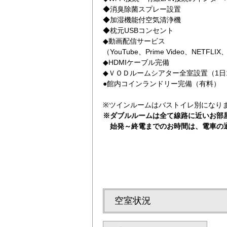
◆消臭除菌スプレー設置
◆加湿機能付空気清浄機
◆枕元USBコンセント
◆動画配信サービス
（YouTube、Prime Video、NETFLI
◆HDMIケーブル完備
◆ＶＯＤルームシアター全室設置（1日1
●館内コインランドリー完備（有料）
士
※ツインルームはバストイレ別になり
※ダブルルームは全て線路に近いお部
始発～終電までのお時間は、電車の
空室状況