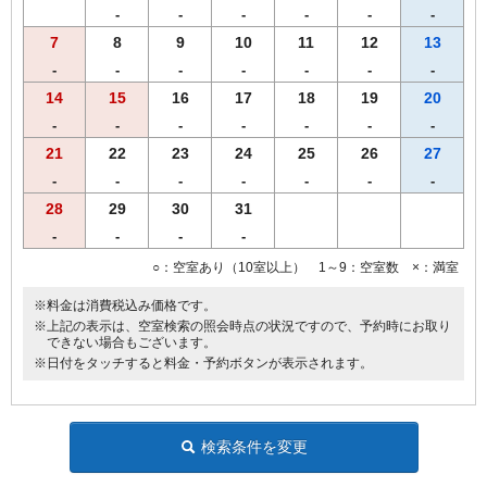
-
-
-
-
-
-
※ツインルームはバストイレ別です。
7
8
9
10
11
12
13
※ダブルルームは全て線路に近いお部屋になっております。
始発～終電までのお時間は、電車の通過音が聞こえる場合がござい
-
-
-
-
-
-
-
ます。
14
15
16
17
18
19
20
-
-
-
-
-
-
-
21
22
23
24
25
26
27
-
-
-
-
-
-
-
28
29
30
31
-
-
-
-
○：空室あり（10室以上） 1～9：空室数 ×：満室
※料金は消費税込み価格です。
※上記の表示は、空室検索の照会時点の状況ですので、予約時にお取り
できない場合もございます。
※日付をタッチすると料金・予約ボタンが表示されます。
検索条件を変更