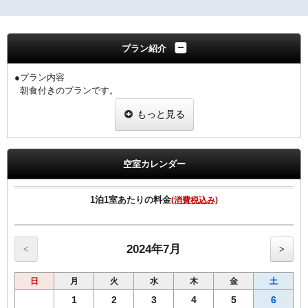
プラン紹介
●プラン内容
朝食付きのプランです。
【朝食のご案内】
もっと見る
和洋バイキング形式でご提供させていただいております。
AM 6：30～10：00（9：30までにご入店ください） 2階 朝食会場
北海道の食材をふんだんに使用し、新鮮・安心な朝食をご提供。
空室カレンダー
【客室のご案内】
◆個別空調システム
◆Wi-Fi接続・有線LAN接続のインターネット環境無料
1泊1室あたりの料金
(消費税込み)
◆消臭除菌スプレー設置
◆加湿機能付空気清浄機
◆枕元USBコンセント
◆動画配信サービス
2024年7月
<
>
（YouTube、Prime Video、NETFLIX、Hulu、AbemaTV、U-NEXT）
◆HDMIケーブル完備
日
月
火
水
木
金
土
◆ＶＯＤルームシアター全室設置（1日1,000円）
●館内コインランドリー完備（有料）
1
2
3
4
5
6