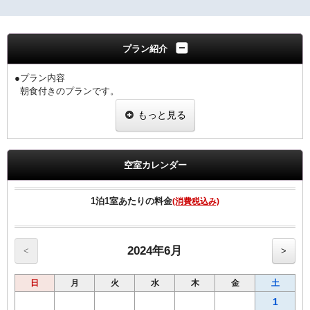
プラン紹介
●プラン内容
朝食付きのプランです。
【朝食のご案内】
もっと見る
和洋バイキング形式でご提供させていただいております。
AM 6：30～10：00（9：30までにご入店ください） 2階 朝食会場
北海道の食材をふんだんに使用し、新鮮・安心な朝食をご提供。
空室カレンダー
【客室のご案内】
◆個別空調システム
◆Wi-Fi接続・有線LAN接続のインターネット環境無料
1泊1室あたりの料金
(消費税込み)
◆消臭除菌スプレー設置
◆加湿機能付空気清浄機
◆枕元USBコンセント
◆動画配信サービス
2024年6月
<
>
（YouTube、Prime Video、NETFLIX、Hulu、AbemaTV、U-NEXT）
◆HDMIケーブル完備
日
月
火
水
木
金
土
◆ＶＯＤルームシアター全室設置（1日1,000円）
●館内コインランドリー完備（有料）
1