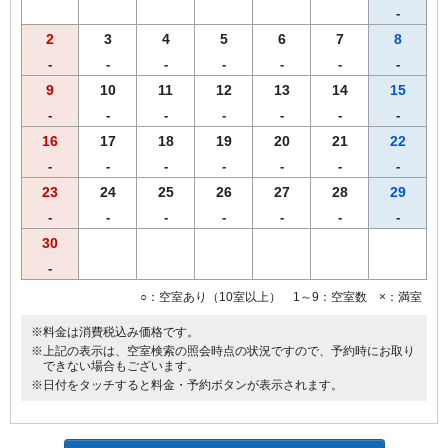
-
※ツインルームはバストイレ別です。
2
3
4
5
6
7
8
※ダブルルームは全て線路に近いお部屋になっております。
始発～終電までのお時間は、電車の通過音が聞こえる場合がござい
-
-
-
-
-
-
-
ます。
9
10
11
12
13
14
15
-
-
-
-
-
-
-
16
17
18
19
20
21
22
-
-
-
-
-
-
-
23
24
25
26
27
28
29
-
-
-
-
-
-
-
30
-
○：空室あり（10室以上） 1～9：空室数 ×：満室
※料金は消費税込み価格です。
※上記の表示は、空室検索の照会時点の状況ですので、予約時にお取り
できない場合もございます。
※日付をタッチすると料金・予約ボタンが表示されます。