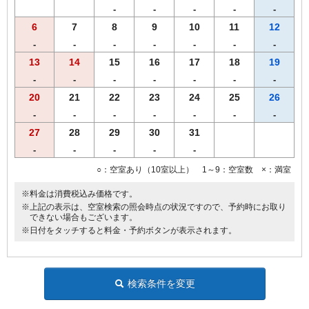
（YouTube、Prime Video、NETFLIX、Hulu、AbemaTV、U-NEXT）
-
-
-
-
-
◆HDMIケーブル完備
6
7
8
9
10
11
12
◆ＶＯＤルームシアター全室設置（1日1,000円）
●館内コインランドリー完備（有料）
-
-
-
-
-
-
-
13
14
15
16
17
18
19
※ツインルームはバストイレ別です。
-
-
-
-
-
-
-
※ダブルルームは全て線路に近いお部屋になっております。
始発～終電までのお時間は、電車の通過音が聞こえる場合がござい
20
21
22
23
24
25
26
ます。
-
-
-
-
-
-
-
27
28
29
30
31
-
-
-
-
-
○：空室あり（10室以上） 1～9：空室数 ×：満室
※料金は消費税込み価格です。
※上記の表示は、空室検索の照会時点の状況ですので、予約時にお取り
できない場合もございます。
※日付をタッチすると料金・予約ボタンが表示されます。
検索条件を変更