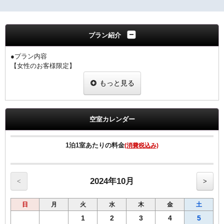
プラン紹介
●プラン内容
【女性のお客様限定】
・室料のみプランと同価格で女性にちょっと嬉しい特典付きのプラン
もっと見る
です。
・当プランでご予約のお客様には選べるグッズをプレゼント
・ヒーリング・コスメ系グッズの中から2点お選びいただけます。
※グッズ内容は予告なく変更する場合がございますのでご了承下さ
空室カレンダー
い。
※男性のお客様はご予約いただけませんので、他のプランをご予約下
さい。
1泊1室あたりの料金
(消費税込み)
【客室のご案内】
◆個別空調システム
◆Wi-Fi接続・有線LAN接続のインターネット環境無料
2024年10月
<
>
◆消臭除菌スプレー設置
◆加湿機能付空気清浄機
日
月
火
水
木
金
土
◆枕元USBコンセント
◆動画配信サービス
1
2
3
4
5