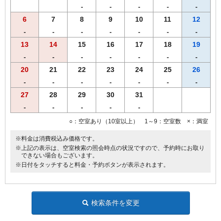
（YouTube、Prime Video、NETFLIX、Hulu、AbemaTV、U-NEXT）
-
-
-
-
-
◆HDMIケーブル完備
6
7
8
9
10
11
12
◆ＶＯＤルームシアター全室設置（1日1,000円）
●館内コインランドリー完備（有料）
-
-
-
-
-
-
-
13
14
15
16
17
18
19
※ツインルームはバストイレ別です。
-
-
-
-
-
-
-
※ダブルルームは全て線路に近いお部屋になっております。
始発～終電までのお時間は、電車の通過音が聞こえる場合がござい
20
21
22
23
24
25
26
ます。
-
-
-
-
-
-
-
27
28
29
30
31
-
-
-
-
-
○：空室あり（10室以上） 1～9：空室数 ×：満室
※料金は消費税込み価格です。
※上記の表示は、空室検索の照会時点の状況ですので、予約時にお取り
できない場合もございます。
※日付をタッチすると料金・予約ボタンが表示されます。
検索条件を変更