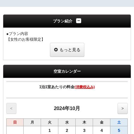
プラン紹介
●プラン内容
【女性のお客様限定】
・室料のみプランと同価格で女性にちょっと嬉しい特典付きのプラン
もっと見る
です。
・当プランでご予約のお客様には選べるグッズをプレゼント
・ヒーリング・コスメ系グッズの中から2点お選びいただけます。
※グッズ内容は予告なく変更する場合がございますのでご了承下さ
空室カレンダー
い。
※男性のお客様はご予約いただけませんので、他のプランをご予約下
さい。
1泊1室あたりの料金
(消費税込み)
【客室のご案内】
◆個別空調システム
◆Wi-Fi接続・有線LAN接続のインターネット環境無料
2024年10月
<
>
◆消臭除菌スプレー設置
◆加湿機能付空気清浄機
日
月
火
水
木
金
土
◆枕元USBコンセント
◆動画配信サービス
1
2
3
4
5