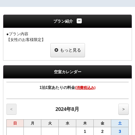
プラン紹介
●プラン内容
【女性のお客様限定】
・室料のみプランと同価格で女性にちょっと嬉しい特典付きのプラン
もっと見る
です。
・当プランでご予約のお客様には選べるグッズをプレゼント
・ヒーリング・コスメ系グッズの中から2点お選びいただけます。
※グッズ内容は予告なく変更する場合がございますのでご了承下さ
空室カレンダー
い。
※男性のお客様はご予約いただけませんので、他のプランをご予約下
さい。
1泊1室あたりの料金
(消費税込み)
【客室のご案内】
◆個別空調システム
◆Wi-Fi接続・有線LAN接続のインターネット環境無料
2024年8月
<
>
◆消臭除菌スプレー設置
◆加湿機能付空気清浄機
日
月
火
水
木
金
土
◆枕元USBコンセント
◆動画配信サービス
1
2
3