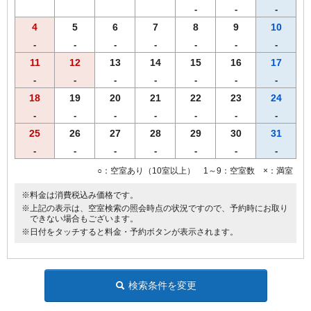
（YouTube、Prime Video、NETFLIX、Hulu、AbemaTV、U-NEXT）
-
-
-
◆HDMIケーブル完備
4
5
6
7
8
9
10
◆ＶＯＤルームシアター全室設置（1日1,000円）
●館内コインランドリー完備（有料）
-
-
-
-
-
-
-
11
12
13
14
15
16
17
※ツインルームはバストイレ別です。
-
-
-
-
-
-
-
※ダブルルームは全て線路に近いお部屋になっております。
始発～終電までのお時間は、電車の通過音が聞こえる場合がござい
18
19
20
21
22
23
24
ます。
-
-
-
-
-
-
-
25
26
27
28
29
30
31
-
-
-
-
-
-
-
○：空室あり（10室以上） 1～9：空室数 ×：満室
※料金は消費税込み価格です。
※上記の表示は、空室検索の照会時点の状況ですので、予約時にお取り
できない場合もございます。
※日付をタッチすると料金・予約ボタンが表示されます。
検索条件を変更