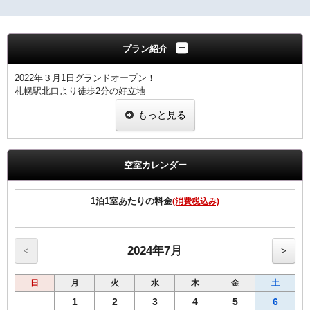
プラン紹介
2022年３月1日グランドオープン！
札幌駅北口より徒歩2分の好立地
もっと見る
●プラン内容
チェックイン時に学生証をご提示下さい。
1室につき、1名の学生証の提示をお願いします。
※提示なき場合は割引無しの料金を適用させていただきます。
空室カレンダー
【客室のご案内】
◆個別空調システム
1泊1室あたりの料金
(消費税込み)
◆Wi-Fi接続・有線LAN接続のインターネット環境無料
◆消臭除菌スプレー設置
◆加湿機能付空気清浄機
◆枕元USBコンセント
2024年7月
<
>
◆動画配信サービス
（YouTube、Prime Video、NETFLIX、Hulu、AbemaTV、U-NEXT）
日
月
火
水
木
金
土
※ご視聴には、ご宿泊者様のアカウントが必要となります
◆HDMIケーブル完備
1
2
3
4
5
6