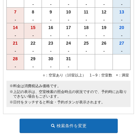
◆ＶＯＤルームシアター全室設置（1日1,000円）
-
-
-
-
-
-
●館内コインランドリー完備（有料）
7
8
9
10
11
12
13
※ツインルームはバストイレ別です。
-
-
-
-
-
-
-
※ダブルルームは全て線路に近いお部屋になっております。
14
15
16
17
18
19
20
始発～終電までのお時間は、電車の通過音が聞こえる場合がござい
-
-
-
-
-
-
-
ます。
21
22
23
24
25
26
27
-
-
-
-
-
-
-
28
29
30
31
-
-
-
-
○：空室あり（10室以上） 1～9：空室数 ×：満室
※料金は消費税込み価格です。
※上記の表示は、空室検索の照会時点の状況ですので、予約時にお取り
できない場合もございます。
※日付をタッチすると料金・予約ボタンが表示されます。
検索条件を変更