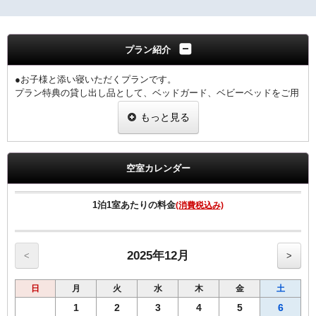
プラン紹介
●お子様と添い寝いただくプランです。
プラン特典の貸し出し品として、ベッドガード、ベビーベッドをご用
意しました。
もっと見る
ご使用の際はフロントへお申し付けください。
※数に限りがございますので、ご対応できない場合がございます
荷物も少なくすみ、お子様と一緒に安心してご宿泊いただけます。
空室カレンダー
もちろん小学生以下のお子様なのでお子様分の料金は発生しません。
※添い寝は１つのベッドにつきお子様１名様までとなります。
1泊1室あたりの料金
(消費税込み)
【全プラン共通サービス】
・ウェルカムコーヒーを2階フリースペースにてご用意しておりま
す！
・全室インターネット回線接続可能（Wi-Fi・有線LAN）
2025年12月
<
>
♪朝食付♪
日
月
火
水
木
金
土
お子様用朝食もご用意しています。880円（税込）
※チェックインの際、フロントで朝食券をお求めください。
1
2
3
4
5
6