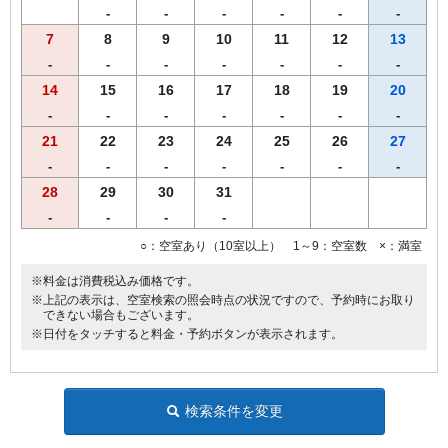
-
-
-
-
-
-
7
8
9
10
11
12
13
【客室のご案内】
◆個別空調システム
-
-
-
-
-
-
-
◆Wi-Fi接続・有線LAN接続のインターネット環境無料
14
15
16
17
18
19
20
◆消臭除菌スプレー設置
-
-
-
-
-
-
-
◆加湿機能付空気清浄機
◆枕元USBコンセント
21
22
23
24
25
26
27
◆動画配信サービス
-
-
-
-
-
-
-
（YouTube、Prime Video、NETFLIX、Hulu、AbemaTV、U-NEXT）
28
29
30
31
◆HDMIケーブル完備
◆ＶＯＤルームシアター全室設置（1日1,000円）
-
-
-
-
●館内コインランドリー完備（有料）
○：空室あり（10室以上） 1～9：空室数 ×：満室
※ツインルームはバストイレ別になります。
※料金は消費税込み価格です。
※上記の表示は、空室検索の照会時点の状況ですので、予約時にお取り
できない場合もございます。
※日付をタッチすると料金・予約ボタンが表示されます。
検索条件を変更