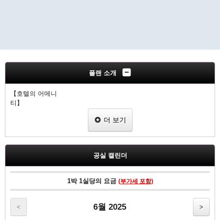
플랜 소개
【호텔의 어메니
티
무료 Wi-Fi 무료 유선 고속 인터넷 얇은 액정 TV VOD 영화 (유료)
더 보기
온수식 세정 화장실 냉장고 가습 공기 청정기 짐 보관대 슬리퍼 칫솔
면도기
공실 캘린더
1박 1실당의 요금
(부가세 포함)
6월 2025
<
>