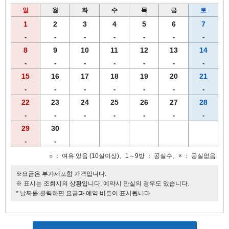
일
월
화
수
목
금
토
1
2
3
4
5
6
7
-
-
-
-
-
-
-
8
9
10
11
12
13
14
-
-
-
-
-
-
-
15
16
17
18
19
20
21
-
-
-
-
-
-
-
22
23
24
25
26
27
28
-
-
-
-
-
-
-
29
30
-
-
○ ： 여유 있음 (10실이상)、1～9방 ： 공실수、× ： 공실없음
※요금은 부가세포함 가격입니다.
※ 표시는 조회시의 상황입니다. 예약시 만실의 경우도 있습니다.
* 날짜를 클릭하면 요금과 예약 버튼이 표시됩니다