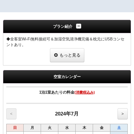
プラン紹介
◆全客室Wi-Fi無料接続可＆加湿空気清浄機完備＆枕元にUSBコンセ
ントあり。
◆ＶＯＤルームシアター全室設置（約150タイトル／1日1，000
もっと見る
円）。
◆館内コインランドリー完備で長期滞在にも便利。
空室カレンダー
1泊1室あたりの料金
(消費税込み)
2024年7月
<
>
日
月
火
水
木
金
土