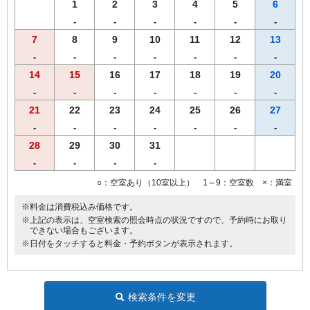
1
2
3
4
5
6
-
-
-
-
-
-
7
8
9
10
11
12
13
-
-
-
-
-
-
-
14
15
16
17
18
19
20
-
-
-
-
-
-
-
21
22
23
24
25
26
27
-
-
-
-
-
-
-
28
29
30
31
-
-
-
-
○：空室あり（10室以上） 1～9：空室数 ×：満室
※料金は消費税込み価格です。
※上記の表示は、空室検索の照会時点の状況ですので、予約時にお取り
できない場合もございます。
※日付をタッチすると料金・予約ボタンが表示されます。
検索条件を変更