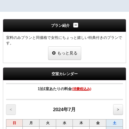
プラン紹介
室料のみプランと同価格で女性にちょっと嬉しい特典付きのプランで
す。
当プランでご予約のお客様には選べるグッズをプレゼント。
もっと見る
ヒーリング・コスメ系グッズの中から2点お選びいただけます。
※グッズ内容は予告なく変更する場合がございますのでご了承下さ
い。
※男性のお客様にはご予約いただけませんので、他のプランにてご予
空室カレンダー
約下さい。
◆全客室Wi-Fi無料接続可＆加湿空気清浄機完備＆枕元にUSBコンセ
ントあり。
1泊1室あたりの料金
(消費税込み)
◆ＶＯＤルームシアター全室設置（約150タイトル／1日1，000
円）。
◆館内コインランドリー完備で長期滞在にも便利。
2024年7月
<
>
日
月
火
水
木
金
土