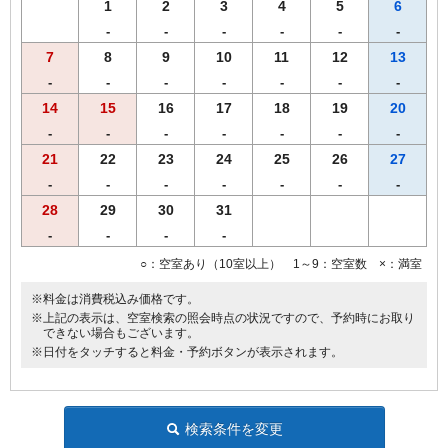
1
2
3
4
5
6
-
-
-
-
-
-
7
8
9
10
11
12
13
-
-
-
-
-
-
-
14
15
16
17
18
19
20
-
-
-
-
-
-
-
21
22
23
24
25
26
27
-
-
-
-
-
-
-
28
29
30
31
-
-
-
-
○：空室あり（10室以上） 1～9：空室数 ×：満室
※料金は消費税込み価格です。
※上記の表示は、空室検索の照会時点の状況ですので、予約時にお取り
できない場合もございます。
※日付をタッチすると料金・予約ボタンが表示されます。
検索条件を変更