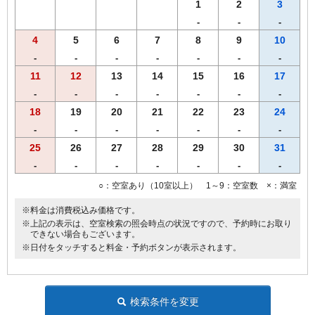
1
2
3
-
-
-
4
5
6
7
8
9
10
-
-
-
-
-
-
-
11
12
13
14
15
16
17
-
-
-
-
-
-
-
18
19
20
21
22
23
24
-
-
-
-
-
-
-
25
26
27
28
29
30
31
-
-
-
-
-
-
-
○：空室あり（10室以上） 1～9：空室数 ×：満室
※料金は消費税込み価格です。
※上記の表示は、空室検索の照会時点の状況ですので、予約時にお取り
できない場合もございます。
※日付をタッチすると料金・予約ボタンが表示されます。
検索条件を変更