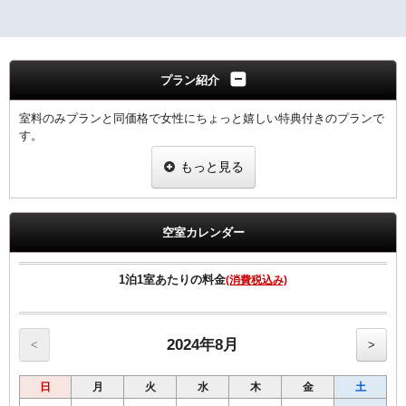
プラン紹介
室料のみプランと同価格で女性にちょっと嬉しい特典付きのプランで
す。
当プランでご予約のお客様には選べるグッズをプレゼント。
もっと見る
ヒーリング・コスメ系グッズの中から2点お選びいただけます。
※グッズ内容は予告なく変更する場合がございますのでご了承下さ
い。
※男性のお客様にはご予約いただけませんので、他のプランにてご予
空室カレンダー
約下さい。
◆全客室Wi-Fi無料接続可＆加湿空気清浄機完備＆枕元にUSBコンセ
ントあり。
1泊1室あたりの料金
(消費税込み)
◆ＶＯＤルームシアター全室設置（約150タイトル／1日1，000
円）。
◆館内コインランドリー完備で長期滞在にも便利。
2024年8月
<
>
日
月
火
水
木
金
土