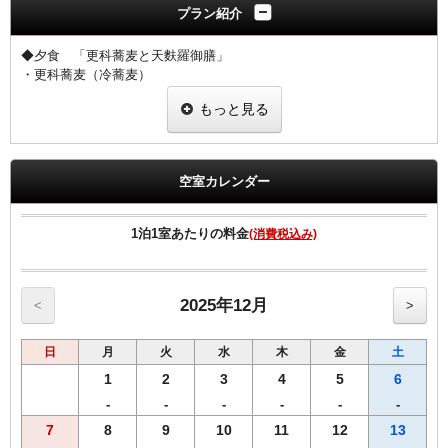
プラン紹介
◆夕食 「更科蕎麦と天麩羅御膳」
・更科蕎麦（冷蕎麦）
・小鉢
もっと見る
・海老と舞茸の天婦羅
・茶碗蒸し
営業時間17：30～21：30
入店は、20：30迄にお願いします。
空室カレンダー
◆朝食
バイキングにて提供しております。
朝食時間６：３０～１０：００（LO９：３０）
1泊1室あたりの料金
(消費税込み)
※状況により「定食スタイル」での提供となる場合がございます。
◆全客室Wi-Fi無料接続可＆加湿空気清浄機完備＆枕元にUSBコンセ
ントあり。
◆ＶＯＤルームシアター全室設置（約150タイトル／1日1，000
2025年12月
<
>
円）。
◆館内コインランドリー完備で長期滞在にも便利。
日
月
火
水
木
金
土
1
2
3
4
5
6
-
-
-
-
-
-
7
8
9
10
11
12
13