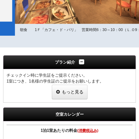
朝食 1Ｆ「カフェ・ド・パリ」 営業時間6：30～10：00（Ｌ.Ｏ9：30）
プラン紹介
チェックイン時に学生証をご提示ください。
1室につき、1名様の学生証のご提示をお願いします。
※提示なき場合は割引無しの料金を適用させていただきます。
もっと見る
◆朝食 和･洋バイキング付 朝食時間６：３０～１０：００
<客数により「定食スタイル」での提供となる場合がございます。>
◆全客室Wi-Fi無料接続可＆加湿空気清浄機完備＆枕元にUSBコンセ
ントあり。
空室カレンダー
◆ＶＯＤルームシアター全室設置（約150タイトル／1日1，000
円）。
◆館内コインランドリー完備で長期滞在にも便利。
1泊1室あたりの料金
(消費税込み)