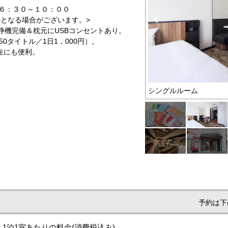
間６：３０～１０：００
供となる場合がございます。>
清浄機完備＆枕元にUSBコンセントあり。
0タイトル／1日1，000円）。
在にも便利。
特典
シングルルーム
予約は下
1泊1室あたりの料金
(消費税込み)