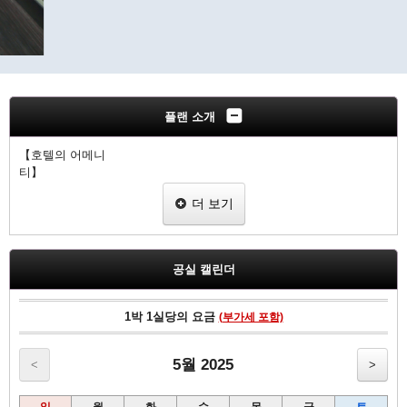
플랜 소개
【호텔의 어메니
티
무료 Wi-Fi 무료 유선 고속 인터넷 얇은 액정 TV VOD 영화 (유료)
더 보기
온수식 세정 화장실 냉장고 가습 공기 청정기 짐 보관대 슬리퍼 칫솔
면도기
공실 캘린더
1박 1실당의 요금
(부가세 포함)
5월 2025
<
>
일
월
화
수
목
금
토