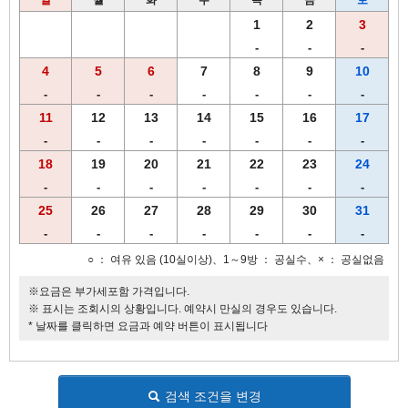
1
2
3
-
-
-
4
5
6
7
8
9
10
-
-
-
-
-
-
-
11
12
13
14
15
16
17
-
-
-
-
-
-
-
18
19
20
21
22
23
24
-
-
-
-
-
-
-
25
26
27
28
29
30
31
-
-
-
-
-
-
-
○ ： 여유 있음 (10실이상)、1～9방 ： 공실수、× ： 공실없음
※요금은 부가세포함 가격입니다.
※ 표시는 조회시의 상황입니다. 예약시 만실의 경우도 있습니다.
* 날짜를 클릭하면 요금과 예약 버튼이 표시됩니다
검색 조건을 변경