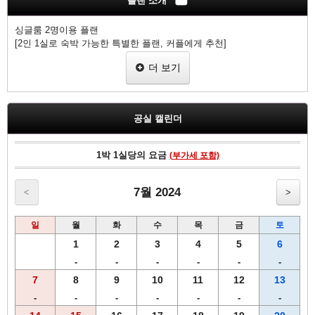
플랜 소개
싱글룸 2명이용 플랜
[2인 1실로 숙박 가능한 특별한 플랜, 커플에게 추천]
• 9평방미터의 방이지만, 그만큼 저렴하게 이용하실 수 있습니다
더 보기
• 침대는 120cm의 세미더블 타입으로 준비되어 있습니다.
[모든 플랜 공통 서비스]
갓 내린 R&B호텔 오리지널 커피가 웰컴 드링크로 준비되어 있습니다
공실 캘린더
전 객실 인터넷 무료사용 가능 (와이파이, 유선 랜)
1박 1실당의 요금
(부가세 포함)
7월 2024
<
>
일
월
화
수
목
금
토
1
2
3
4
5
6
-
-
-
-
-
-
7
8
9
10
11
12
13
-
-
-
-
-
-
-