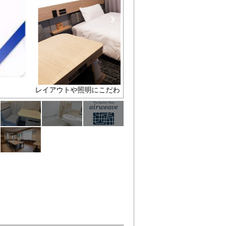
だわった快適な客室
ｿﾌｧ（ｼﾝｸﾞﾙﾙｰﾑ）