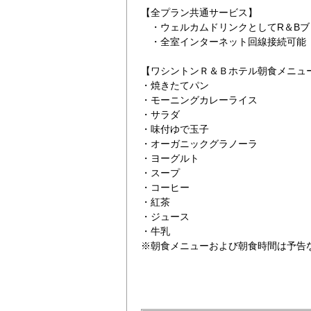
【全プラン共通サービス】
・ウェルカムドリンクとしてR＆Bブ
・全室インターネット回線接続可能（Wi
【ワシントンＲ＆Ｂホテル朝食メニュー（
・焼きたてパン
・モーニングカレーライス
・サラダ
る朝食会場
・味付ゆで玉子
・オーガニックグラノーラ
・ヨーグルト
・スープ
・コーヒー
・紅茶
・ジュース
・牛乳
※朝食メニューおよび朝食時間は予告