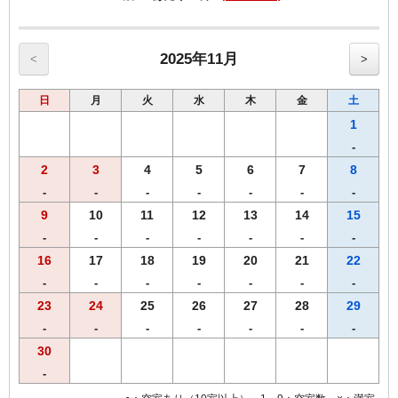
・全室エアウィーヴ製マットレス設置。
【全プラン共通サービス】
2025年11月
・ウェルカムドリンクとしてＲ＆Ｂオリジナル挽きたてコーヒー
<
>
をご用意！
・全室インターネット回線接続可能（Wi-Fi・有線LAN）
日
月
火
水
木
金
土
1
------------------------------------------------------
-
♪朝食付♪
スタッフが毎朝焼き上げる焼きたてパンをお召し上がりいただけ
2
3
4
5
6
7
8
ます。
-
-
-
-
-
-
-
【Ｒ＆Ｂホテル朝食メニュー（AM6：30-AM9：30）】
9
10
11
12
13
14
15
♪焼きたてパンの香りで目覚める朝♪
-
-
-
-
-
-
-
・自慢の焼きたてパン
16
17
18
19
20
21
22
・モーニングカレーライス
・フレッシュサラダ
-
-
-
-
-
-
-
・オーガニックグラノーラ（プレーン・フルーツ）
23
24
25
26
27
28
29
・ほど良い塩味付き！絶品味付ゆで玉子
-
-
-
-
-
-
-
・ヨーグルト
30
・３種類のあたたかスープ
-
・香り高いＲ＆Ｂオリジナル挽きたてコーヒー
・紅茶