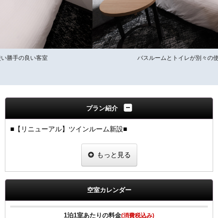
バスルームとトイレが別々の使い勝手の良い客室
プラン紹介
■【リニューアル】ツインルーム新設■
【１室２名様でお泊りいただけるお部屋です】
もっと見る
・22平米のお部屋に2名様でご宿泊いただけるプランです。
・ベッドは１2０cmのセミダブルタイプを2台ご用意いたして
おります。
・
空室カレンダー
バスルームとトイレが別々の使い勝手の良い客室です。
・添い寝のお子様（小学生以下）は、２名様まで無料でご利用
になれます。
1泊1室あたりの料金
(消費税込み)