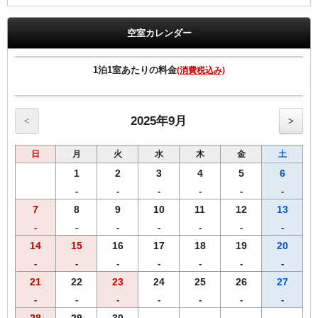
・添い寝のお子様（小学生以下）は、２名様まで無料でご利用になれ
ます。
空室カレンダー
【全プラン共通サービス】
1泊1室あたりの料金
(消費税込み)
・ウェルカムドリンクとしてＲ＆Ｂオリジナル挽きたてコーヒーをご
用意！
・全室インターネット回線接続可能（Wi-Fi・有線LAN）
2025年9月
<
>
日
月
火
水
木
金
土
1
2
3
4
5
6
-
-
-
-
-
-
7
8
9
10
11
12
13
-
-
-
-
-
-
-
14
15
16
17
18
19
20
-
-
-
-
-
-
-
21
22
23
24
25
26
27
-
-
-
-
-
-
-