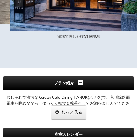
清潔でおしゃれなHANOK
プラン紹介
おしゃれで清潔なKorean Cafe Dining HANOK(ハノク)で、荒川線路面
電車を眺めながら、ゆっくり韓食＆韓茶そしてお酒を楽しんでくださ
い。
もっと見る
HANOKでは基本のダシを一から手作りしています。自家製のダシで
作ったスープは、ほっこりと深い味が出ます。ドレッシング・付けダ
レ・ソースも化学調味料無添加。一手間もふた手間もじっくり時間を
かけて作っています。
空室カレンダー