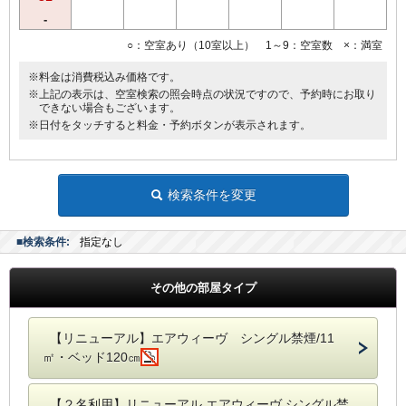
・チェックイン時にフロントにてお食事券をお渡し致します。
※お食事券はチェックイン日からチェックアウト翌日までの有効期限
-
です。
○：空室あり（10室以上） 1～9：空室数 ×：満室
・払戻しはお受付出来ませんのでご注意くださいませ。
・追加のお飲み物代やお食事代は直接お店にてご精算ください。
※料金は消費税込み価格です。
※上記の表示は、空室検索の照会時点の状況ですので、予約時にお取り
【連泊について】
できない場合もございます。
こちらの食事付プランは1泊1名様ごとに1食付きとなっております。
※日付をタッチすると料金・予約ボタンが表示されます。
夕食を1食のみご希望のお客様は1泊のみ当プランでご予約頂き、残り
の泊数は他プランでご予約下さいませ。
（例）
10／15－1泊「韓国カフェダイニング HANOK」食事付プラン
検索条件を変更
10／16－2泊 基本プラン
の場合は10／15～10／18の期間でご利用いただける食事券をお渡
■検索条件:
指定なし
し。
連泊中は同じお部屋をご用意いたします。
その他の部屋タイプ
【全プラン共通サービス】
・ウェルカムドリンクとしてＲ＆Ｂオリジナル挽きたてコーヒーをご
用意！
【リニューアル】エアウィーヴ シングル禁煙/11
・全室インターネット回線接続可能（Wi－Fi・有線LAN）
㎡・ベッド120㎝
【２名利用】リニューアル エアウィーヴ シングル禁