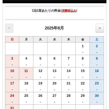
【プラン内容】
・お通し
1泊1室あたりの料金
(消費税込み)
・キムチ3種(ナムル3種に変更可）
・
海鮮純豆腐
・
オンヤンプルコギ
・ご飯
2025年8月
<
>
・お好きなドリンク1杯
★アルコール無しの場合は自家製オミジャ茶オススメ！
日
月
火
水
木
金
土
※仕入れの都合などにより、一部内容が変更になる場合があります。
1
2
【注意事項】
-
-
〇お食事対象店舗：「韓国カフェダイニング HANOK」
3
4
5
6
7
8
9
※R＆Bホテル大塚駅北口より徒歩約4分
-
-
-
-
-
-
-
〇お食事可能時間：月〜土・祝 16:45～22:30（LO 21:30）
10
11
12
13
14
15
16
※休業日や営業時間にご注意ください！
-
-
-
-
-
-
-
※営業時間は店舗様の都合により変更になる場合がございます。
17
18
19
20
21
22
23
〇定休日：日曜
-
-
-
-
-
-
-
24
25
26
27
28
29
30
・満席の場合はお待たせする場合がございますが、事前にホテルに来
店希望時間をメールまたはお電話でご連絡頂くとスムーズにご案内出
-
-
-
-
-
-
-
来ます。
31