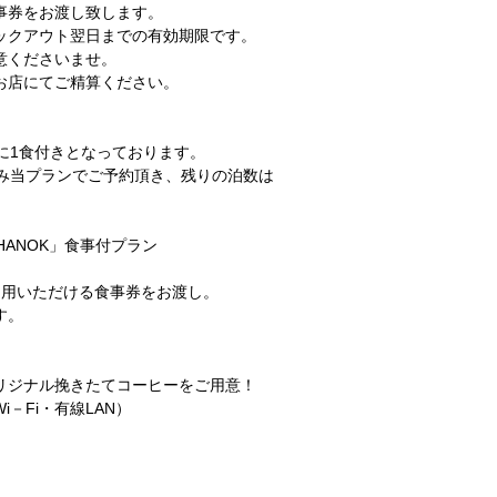
事券をお渡し致します。
ックアウト翌日までの有効期限です。
意くださいませ。
お店にてご精算ください。
に1食付きとなっております。
のみ当プランでご予約頂き、残りの泊数は
HANOK」食事付プラン
ご利用いただける食事券をお渡し。
す。
リジナル挽きたてコーヒーをご用意！
－Fi・有線LAN）