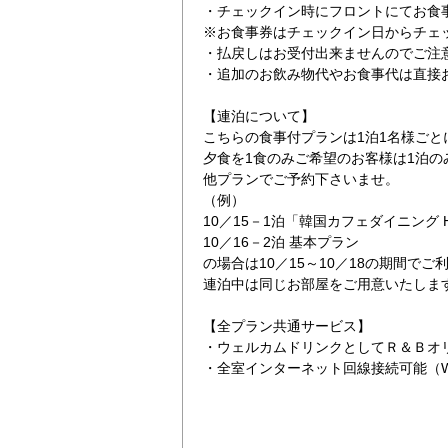
・チェックイン時にフロントにてお食
※お食事券はチェックイン日からチェ
・払戻しはお受付出来ませんのでご注
・追加のお飲み物代やお食事代は直接
【連泊について】
こちらの食事付プランは1泊1名様ごと
夕食を1食のみご希望のお客様は1泊
他プランでご予約下さいませ。
（例）
10／15－1泊「韓国カフェダイニング 
10／16－2泊 基本プラン
の場合は10／15～10／18の期間で
連泊中は同じお部屋をご用意いたしま
【全プラン共通サービス】
・ウェルカムドリンクとしてＲ＆Ｂオ
・全室インターネット回線接続可能（Wi