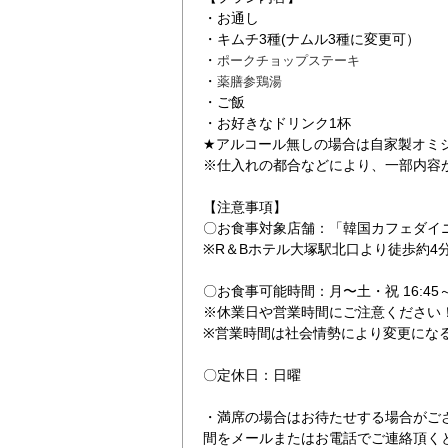
・お通し
・キムチ3種(ナムル3種に変更可）
・
ポークチョップステーキ
・
薬膳参鶏湯
・ご飯
・お好きなドリンク1杯
★アルコール無しの場合は自家製オミ
※仕入れの都合などにより、一部内容
ンチのスマートレテレビ
ポークチョップステ
【注意事項】
〇お食事対象店舗：「韓国カフェダイニン
※R＆Bホテル大塚駅北口より徒歩約4
〇お食事可能時間：月〜土・祝 16:45～2
※休業日や営業時間にご注意ください
※営業時間は社会情勢により変更にな
〇定休日：日曜
・満席の場合はお待たせする場合がご
間をメールまたはお電話でご連絡頂く