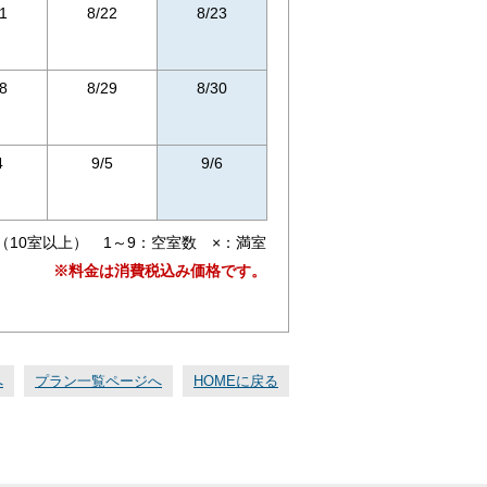
1
8/22
8/23
8
8/29
8/30
4
9/5
9/6
（10室以上） 1～9：空室数 ×：満室
※料金は消費税込み価格です。
へ
プラン一覧ページへ
HOMEに戻る