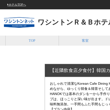
ホテルTOPへ
ワシントンＲ＆Ｂホテ
TOP
客室
【近隣飲食店夕食付】韓国カ
おしゃれで清潔なKorean Cafe Din
めながら、ゆっくり韓食＆韓茶そして
HANOKでは基本のダシを一から手作
プは、ほっこりと深い味が出ます。ド
味料無添加。一手間もふた手間もじっ
【プラン内容】