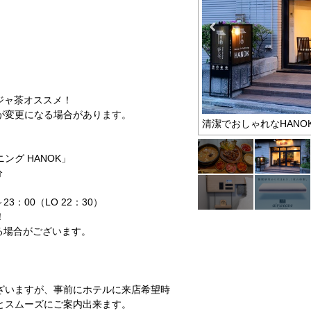
ジャ茶オススメ！
が変更になる場合があります。
ーキ&amp;参鶏湯
清潔でおしゃれなHANO
グ HANOK」
分
3：00（LO 22：30）
！
る場合がございます。
ざいますが、事前にホテルに来店希望時
とスムーズにご案内出来ます。