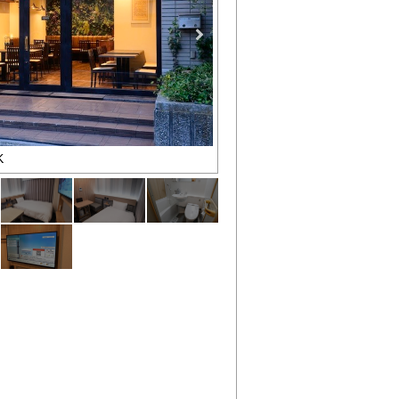
K
リニューアル完了！全客室にエ