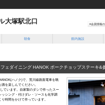
ル大塚駅北口
会員情報の
朝食
館内施設
フェダイニング HANOK ポークチョップステーキ
ing HANOK(ハノク)で、荒川線路面電車を眺
お酒を楽しんでください。
りしています。自家製のダシで作ったスー
レッシング・付けダレ・ソースも化学調
くり時間をかけて作っています。