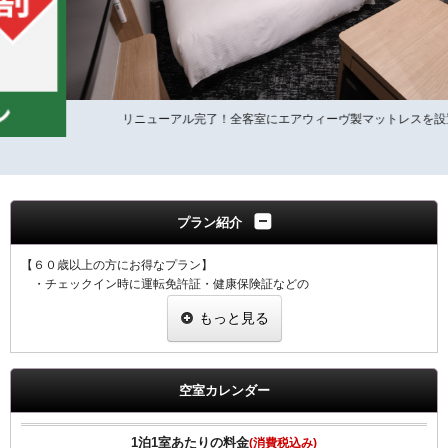
リニューアル完了！全客室にエアウィーヴ製マットレスを設置
プラン紹介
【６０歳以上の方にお得なプラン】
・チェックイン時に運転免許証・健康保険証などの
年齢がわかる証明証をご提示ください。
もっと見る
・プラン適用には１室につき１名様、証明証のご提示をお願い致しま
す。
・ご提示なき場合は割引なしの料金を適用させていただきます。
空室カレンダー
【全プラン共通サービス】
・ウェルカムドリンクとしてＲ＆Ｂオリジナル挽きたてコーヒーをご用
意！
1泊1室あたりの料金
(消費税込み)