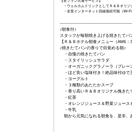
【全プラン共通サービス】
・ウェルカムドリンクとしてＲ＆Ｂオリジ
・全室インターネット回線接続可能（Wi-Fi
-------------------------------------------------
♪朝食付♪
スタッフが毎朝焼き上げる焼きたてパ
【Ｒ＆Ｂホテル朝食メニュー（AM6：30
♪焼きたてパンの香りで目覚める朝♪
カレー
60歳以上の方に
・自慢の焼きたてパン
・スタイリッシュサラダ
・オーガニックグラノーラ（プレー
・ほど良い塩味付き！絶品味付ゆで
・ヨーグルト
・３種類のあたたかスープ
・香り高いＲ＆Ｂオリジナル挽きた
・紅茶
・オレンジジュース＆野菜ジュース
・牛乳
朝から元気になれる朝食を、是非、