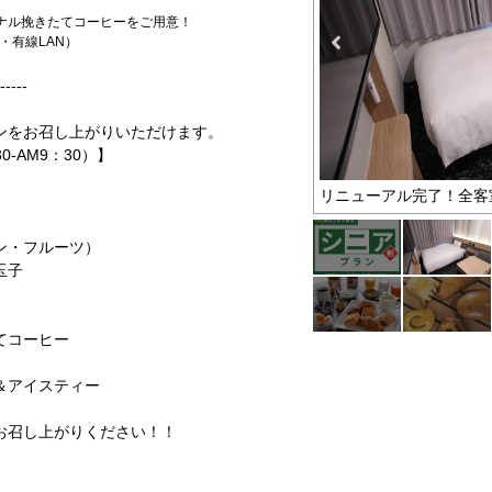
ナル挽きたてコーヒーをご用意！
・有線LAN）
-----
ンをお召し上がりいただけます。
-AM9：30）】
お得なプラン
リニューアル完了！全客
ン・フルーツ）
玉子
てコーヒー
＆アイスティー
お召し上がりください！！