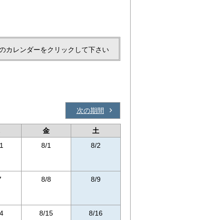
のカレンダーをクリックして下さい
次の期間
金
土
1
8/1
8/2
7
8/8
8/9
4
8/15
8/16