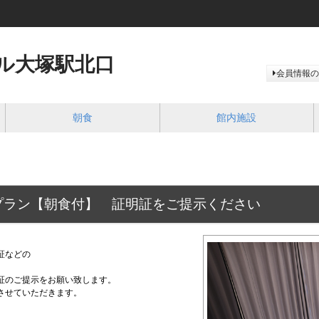
ル大塚駅北口
会員情報の
朝食
館内施設
プラン【朝食付】 証明証をご提示ください
証などの
証のご提示をお願い致します。
させていただきます。