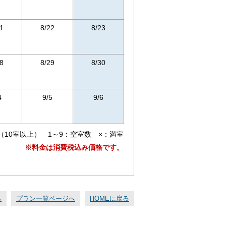
1
8/22
8/23
8
8/29
8/30
4
9/5
9/6
（10室以上） 1～9：空室数 ×：満室
※料金は消費税込み価格です。
へ
プラン一覧ページへ
HOMEに戻る