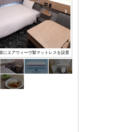
室にエアウィーヴ製マットレスを設置
デスクワークや食事のしやすい