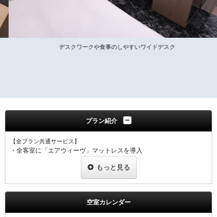
デスクワークや食事のしやすいワイドデスク
プラン紹介
【全プラン共通サービス】
・全客室に「エアウィーヴ」マットレスを導入
・ヘッド幅１２０ｃｍ
もっと見る
・全客室にファインバブルで保温・保湿作用を生み出す「ボリーナ」
シャワーヘッドを採用
・４０型スマートテレビ設置
・ウェルカムドリンクとしてＲ＆Ｂオリジナル挽きたてコーヒーをご
空室カレンダー
用意！
・全室インターネット回線接続可能（Wi-Fi・有線LAN）