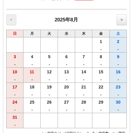
・全室インターネット回線接続可能（Wi-Fi・有線LAN）
2025年8月
<
>
日
月
火
水
木
金
土
1
2
-
-
3
4
5
6
7
8
9
-
-
-
-
-
-
-
10
11
12
13
14
15
16
-
-
-
-
-
-
-
17
18
19
20
21
22
23
-
-
-
-
-
-
-
24
25
26
27
28
29
30
-
-
-
-
-
-
-
31
-