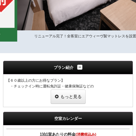
リニューアル完了！全客室にエアウィーヴ製マットレスを設置
プラン紹介
【６０歳以上の方にお得なプラン】
・チェックイン時に運転免許証・健康保険証などの
年齢がわかる証明証をご提示ください。
もっと見る
・プラン適用には１室につき１名様、証明証のご提示をお願い致しま
す。
・ご提示なき場合は割引なしの料金を適用させていただきます。
空室カレンダー
【全プラン共通サービス】
・ウェルカムドリンクとしてＲ＆Ｂオリジナル挽きたてコーヒーをご用
意！
1泊1室あたりの料金
(消費税込み)