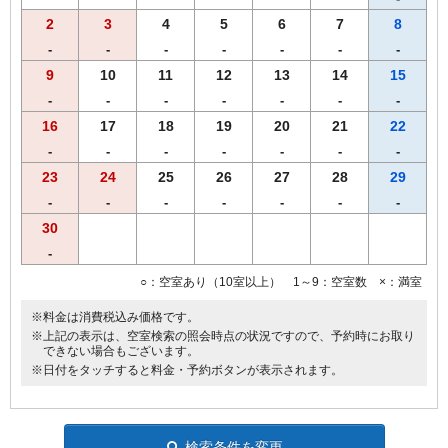
2
3
4
5
6
7
8
-
-
-
-
-
-
-
9
10
11
12
13
14
15
-
-
-
-
-
-
-
16
17
18
19
20
21
22
-
-
-
-
-
-
-
23
24
25
26
27
28
29
-
-
-
-
-
-
-
30
-
○：空室あり（10室以上） 1～9：空室数 ×：満室
※料金は消費税込み価格です。
※上記の表示は、空室検索の照会時点の状況ですので、予約時にお取り
できない場合もございます。
※日付をタッチすると料金・予約ボタンが表示されます。
検索条件を変更