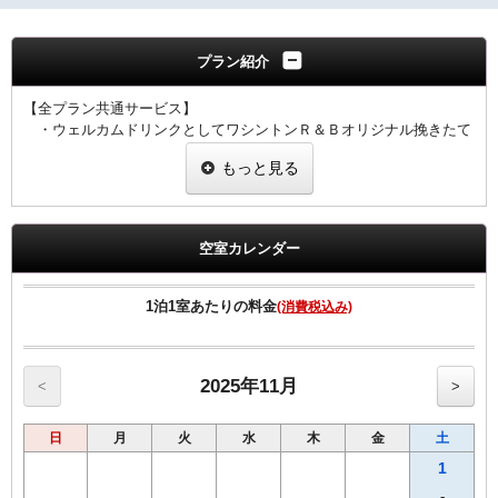
プラン紹介
【全プラン共通サービス】
・ウェルカムドリンクとしてワシントンＲ＆Ｂオリジナル挽きたて
コーヒーをご用意！
もっと見る
・全室インターネット回線接続可能（Wi-Fi・有線LAN）
空室カレンダー
1泊1室あたりの料金
(消費税込み)
2025年11月
<
>
日
月
火
水
木
金
土
1
-