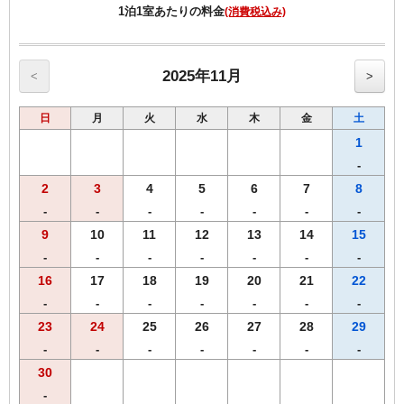
コーヒーをご用意！
1泊1室あたりの料金
(消費税込み)
・全室インターネット回線接続可能（Wi-Fi・有線LAN）
------------------------------------------------------
♪朝食付♪
2025年11月
<
>
スタッフが毎朝焼き上げる焼きたてパンをお召し上がりいただけま
す。
日
月
火
水
木
金
土
【ワシントンＲ＆Ｂホテル朝食メニュー（AM6：30-AM9：30）】
♪焼きたてパンの香りで目覚める朝♪
1
・自慢の焼きたてパン
-
・モーニングカレーライス
2
3
4
5
6
7
8
・スタイリッシュサラダ
・オーガニックグラノーラ（プレーン・フルーツ）
-
-
-
-
-
-
-
・ほど良い塩味付き！絶品味付ゆで玉子
9
10
11
12
13
14
15
・ヨーグルト
-
-
-
-
-
-
-
・３種類のあたたかスープ
・香り高いワシントンＲ＆Ｂオリジナル挽きたてコーヒー
16
17
18
19
20
21
22
・紅茶
-
-
-
-
-
-
-
・アップルジュース＆野菜ジュース＆アイスティー
23
24
25
26
27
28
29
・牛乳
朝から元気になれる朝食を、是非、お召し上がりください！！
-
-
-
-
-
-
-
30
-