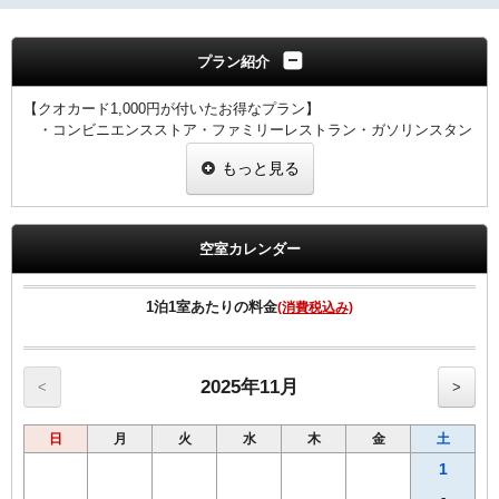
プラン紹介
【クオカード1,000円が付いたお得なプラン】
・コンビニエンスストア・ファミリーレストラン・ガソリンスタン
ド・ドラッグストア・書店など、
もっと見る
全国約46，000店でご利用いただけるクオカード1,000円付きのプ
ランです。
【全プラン共通サービス】
空室カレンダー
・ウェルカムドリンクとしてワシントンＲ＆Ｂオリジナル挽きたて
コーヒーをご用意！
・全室インターネット回線接続可能（Wi-Fi・有線LAN）
1泊1室あたりの料金
(消費税込み)
2025年11月
<
>
日
月
火
水
木
金
土
1
-