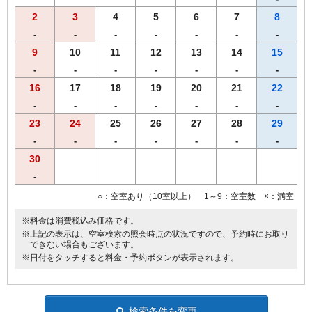
2
3
4
5
6
7
8
-
-
-
-
-
-
-
9
10
11
12
13
14
15
-
-
-
-
-
-
-
16
17
18
19
20
21
22
-
-
-
-
-
-
-
23
24
25
26
27
28
29
-
-
-
-
-
-
-
30
-
○：空室あり（10室以上） 1～9：空室数 ×：満室
※料金は消費税込み価格です。
※上記の表示は、空室検索の照会時点の状況ですので、予約時にお取り
できない場合もございます。
※日付をタッチすると料金・予約ボタンが表示されます。
検索条件を変更