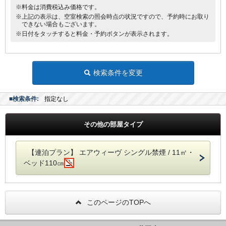
・コーヒー
※料金は消費税込み価格です。
・紅茶
※上記の表示は、空室検索の照会時点の状況ですので、予約時にお取り
できない場合もございます。
・ジュース
※日付をタッチすると料金・予約ボタンが表示されます。
・牛乳
※朝食メニューおよび朝食時間は予告なく変更となる場合がございま
す。
検索条件を変更
■検索条件:
指定なし
その他の部屋タイプ
【連泊プラン】 エアウィーヴ シングル禁煙 / 11㎡・
ベッド110㎝
このページのTOPへ