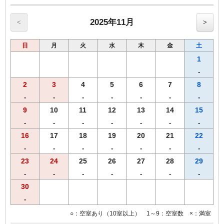
当プランでご予約のお客様には選べるグッズをプレゼント。
ヒーリング・コスメ系グッズの中から2点お選びいただけます。
※グッズ内容は予告なく変更する場合がございますのでご了承くださ
2025年11月
<
>
い。
※男性のお客様にはご予約いただけませんので、他のプランにてご予
日
月
火
水
木
金
土
約ください。
1
■全プラン共通サービス
-
・ウェルカムドリンクとしてホテルオリジナル挽きたてコーヒーをご
2
3
4
5
6
7
8
用意！
・全室インターネット回線接続可能（Wi-Fi・有線LAN）
-
-
-
-
-
-
-
9
10
11
12
13
14
15
------------------------------------------------------
-
-
-
-
-
-
-
♪朝食付♪
スタッフが毎朝焼き上げる焼きたてパンをお召し上がりいただけま
16
17
18
19
20
21
22
す。
-
-
-
-
-
-
-
【ホテル朝食メニュー（AM6：30-AM9：30）】
23
24
25
26
27
28
29
・焼きたてパン
・モーニングカレーライス
-
-
-
-
-
-
-
・サラダ
30
・味付ゆで玉子
-
・オーガニックグラノーラ
・ヨーグルト
○：空室あり（10室以上） 1～9：空室数 ×：満室
・スープ