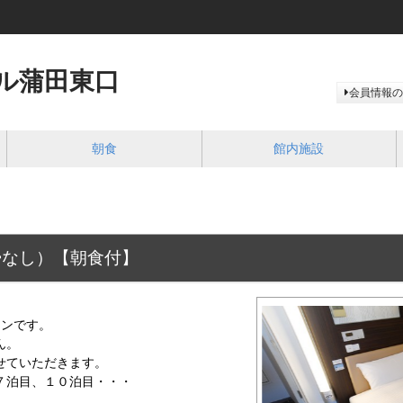
ル蒲田東口
会員情報の
朝食
館内施設
掃なし）【朝食付】
】
ンです。
ん。
せていただきます。
７泊目、１０泊目・・・
。