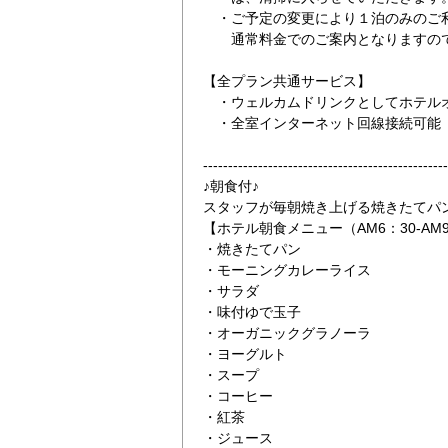
・ご予定の変更により１泊のみのご
通常料金でのご案内となりますので
【全プラン共通サービス】
・ウェルカムドリンクとしてホテルオ
・全室インターネット回線接続可能（Wi
-------------------------------------------------
面玄関でございます。いらっしゃいませ。
2泊以上の宿泊が
♪朝食付♪
スタッフが毎朝焼き上げる焼きたてパ
【ホテル朝食メニュー（AM6：30-AM
・焼きたてパン
・モーニングカレーライス
・サラダ
・味付ゆで玉子
・オーガニックグラノーラ
・ヨーグルト
・スープ
・コーヒー
・紅茶
・ジュース