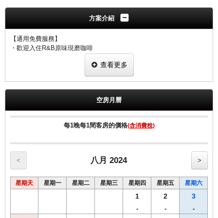
方案介紹
【通用免費服務】
・歡迎入住R&B原味現磨咖啡
・全房間網絡覆蓋 （WIFI·有線網絡）
查看更多
空房月曆
每1晚每1間客房的價格
(含消費稅)
八月 2024
<
>
星期天
星期一
星期二
星期三
星期四
星期五
星期六
1
2
3
-
-
-