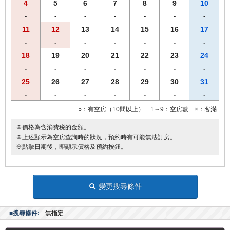
4
5
6
7
8
9
10
-
-
-
-
-
-
-
11
12
13
14
15
16
17
-
-
-
-
-
-
-
18
19
20
21
22
23
24
-
-
-
-
-
-
-
25
26
27
28
29
30
31
-
-
-
-
-
-
-
○：有空房（10間以上） 1～9：空房數 ×：客滿
※價格為含消費税的金額。
※上述顯示為空房查詢時的狀況，預約時有可能無法訂房。
※點擊日期後，即顯示價格及預約按鈕。
變更搜尋條件
■搜尋條件:
無指定