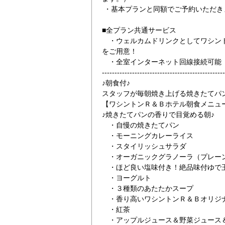
・基本プランと同額でご予約いただき
■全プラン共通サービス
・ウェルカムドリンクとしてワシント
をご用意！
・全室インターネット回線接続可能（Wi
-------------------------------------------------
♪朝食付♪
面玄関でございます。いらっしゃいませ。
レディースプラン
スタッフが毎朝焼き上げる焼きたてパ
【ワシントンＲ＆Ｂホテル朝食メニュー（
♪焼きたてパンの香りで目覚める朝♪
・自慢の焼きたてパン
・モーニングカレーライス
・スタイリッシュサラダ
・オーガニックグラノーラ（プレー
・ほど良い塩味付き！絶品味付ゆで
・ヨーグルト
・３種類のあたたかスープ
・香り高いワシントンＲ＆Ｂオリジ
・紅茶
・アップルジュース＆野菜ジュース