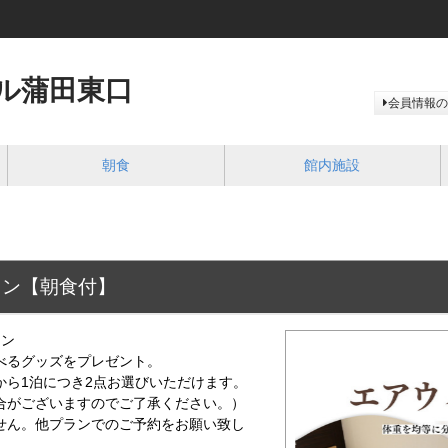
ル蒲田東口
会員情報の
朝食
館内施設
ラン【朝食付】
ラン
べるグッズをプレゼント。
ら1泊につき2点お選びいただけます。
がございますのでご了承ください。）
ん。他プランでのご予約をお願い致し