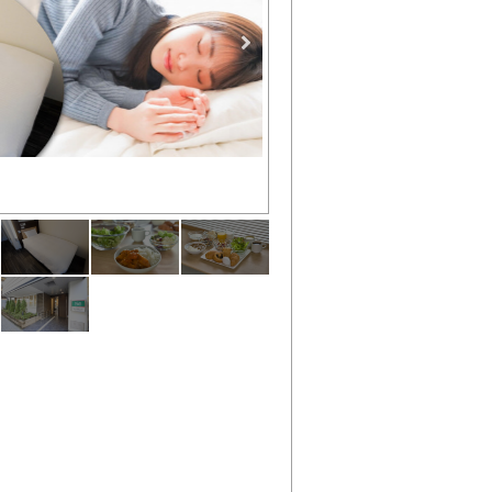
全客室にエアウィーヴ製マット