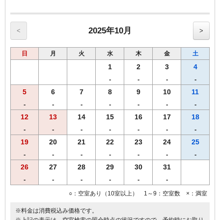
【ワシントンＲ＆Ｂホテル朝食メニュー（AM6：30-AM9：30）】
スタッフが毎朝焼き上げる焼きたてパンをお召し上がりいただけま
す。
2025年10月
<
>
♪焼きたてパンの香りで目覚める朝♪
・自慢の焼きたてパン
日
月
火
水
木
金
土
・モーニングカレーライス
・スタイリッシュサラダ
1
2
3
4
・オーガニックグラノーラ（プレーン・フルーツ）
-
-
-
-
・ほど良い塩味付き！絶品味付ゆで玉子
5
6
7
8
9
10
11
・ヨーグルト
・３種類のあたたかスープ
-
-
-
-
-
-
-
・香り高いワシントンＲ＆Ｂオリジナル挽きたてコーヒー
12
13
14
15
16
17
18
・紅茶
-
-
-
-
-
-
-
・アップルジュース＆野菜ジュース＆アイスティー
・牛乳
19
20
21
22
23
24
25
朝から元気になれる朝食を、是非、お召し上がりください！！
-
-
-
-
-
-
-
26
27
28
29
30
31
-
-
-
-
-
-
○：空室あり（10室以上） 1～9：空室数 ×：満室
※料金は消費税込み価格です。