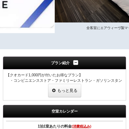
全客室にエアウィーヴ製マットレスを設置
プラン紹介
【クオカード1,000円が付いたお得なプラン】
・コンビニエンスストア・ファミリーレストラン・ガソリンスタン
ド・ドラッグストア・書店など、
もっと見る
全国約46，000店でご利用いただけるクオカード1,000円付きのプ
ランです。
【全プラン共通サービス】
空室カレンダー
・ウェルカムドリンクとしてワシントンＲ＆Ｂオリジナル挽きたて
コーヒーをご用意！
・全室インターネット回線接続可能（Wi-Fi・有線LAN）
1泊1室あたりの料金
(消費税込み)