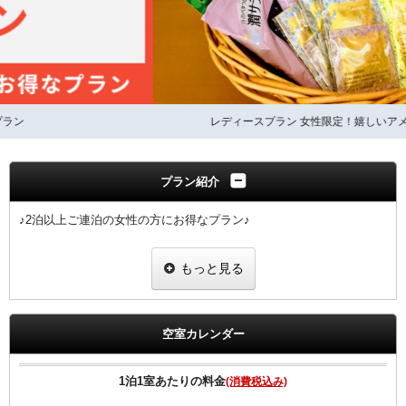
レディースプラン 女性限定！嬉しいアメニティー2点付き！
プラン紹介
♪2泊以上ご連泊の女性の方にお得なプラン♪
■女性限定プラン
もっと見る
※滞在中の客室清掃なしのプランです。（2泊以上からご予約可能な
プラン）
※４泊以上ご宿泊の場合、４泊目、７泊目、１０泊目・・・は清掃に
入らせていただきます。
空室カレンダー
※ご予定の変更により１泊のみのご利用になりました場合は通常料金
でのご案内となりますのでご注意ください。
1泊1室あたりの料金
(消費税込み)
■女性にちょっと嬉しい特典付き