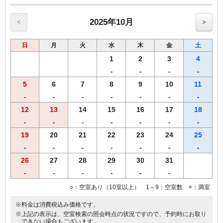
当プランでご予約のお客様には選べるグッズをプレゼント。
ヒーリング・コスメ系グッズの中から2点お選びいただけます。
※グッズ内容は予告なく変更する場合がございますのでご了承くださ
2025年10月
<
>
い。
※男性のお客様にはご予約いただけませんので、他のプランにてご予
日
月
火
水
木
金
土
約ください。
1
2
3
4
■全プラン共通サービス
-
-
-
-
・ウェルカムドリンクとしてホテルオリジナル挽きたてコーヒーをご
5
6
7
8
9
10
11
用意！
・全室インターネット回線接続可能（Wi-Fi・有線LAN）
-
-
-
-
-
-
-
12
13
14
15
16
17
18
------------------------------------------------------
-
-
-
-
-
-
-
♪朝食付♪
スタッフが毎朝焼き上げる焼きたてパンをお召し上がりいただけま
19
20
21
22
23
24
25
す。
-
-
-
-
-
-
-
【ホテル朝食メニュー（AM6：30-AM9：30）】
26
27
28
29
30
31
・焼きたてパン
・モーニングカレーライス
-
-
-
-
-
-
・サラダ
○：空室あり（10室以上） 1～9：空室数 ×：満室
・味付ゆで玉子
・オーガニックグラノーラ
※料金は消費税込み価格です。
・ヨーグルト
※上記の表示は、空室検索の照会時点の状況ですので、予約時にお取り
・スープ
できない場合もございます。