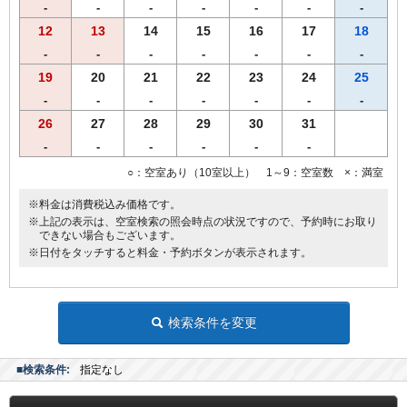
・全室インターネット回線接続可能（Wi-Fi・有線LAN）
-
-
-
-
-
-
-
12
13
14
15
16
17
18
-
-
-
-
-
-
-
19
20
21
22
23
24
25
-
-
-
-
-
-
-
26
27
28
29
30
31
-
-
-
-
-
-
○：空室あり（10室以上） 1～9：空室数 ×：満室
※料金は消費税込み価格です。
※上記の表示は、空室検索の照会時点の状況ですので、予約時にお取り
できない場合もございます。
※日付をタッチすると料金・予約ボタンが表示されます。
検索条件を変更
■検索条件:
指定なし