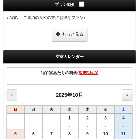
プラン紹介
♪2泊以上ご連泊の女性の方にお得なプラン♪
■女性限定プラン
もっと見る
※滞在中の客室清掃なしのプランです。（2泊以上からご予約可能な
プラン）
※４泊以上ご宿泊の場合、４泊目、７泊目、１０泊目・・・は清掃に
入らせていただきます。
空室カレンダー
※ご予定の変更により１泊のみのご利用になりました場合は通常料金
でのご案内となりますのでご注意ください。
1泊1室あたりの料金
(消費税込み)
■女性にちょっと嬉しい特典付き
当プランでご予約のお客様には選べるグッズをプレゼント。
ヒーリング・コスメ系グッズの中から2点お選びいただけます。
※グッズ内容は予告なく変更する場合がございますのでご了承くださ
2025年10月
<
>
い。
※男性のお客様にはご予約いただけませんので、他のプランにてご予
日
月
火
水
木
金
土
約ください。
1
2
3
4
■全プラン共通サービス
-
-
-
-
・ウェルカムドリンクとしてホテルオリジナル挽きたてコーヒーをご
5
6
7
8
9
10
11
用意！