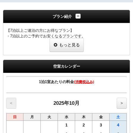
プラン紹介
【7泊以上ご連泊の方にお得なプラン】
・7泊以上のご予約でお安くなるプランです。
・ご滞在中の客室清掃は４泊目、７泊目、１０泊目・・・となりま
もっと見る
す。
・その他の日の客室清掃はございませんのでごゆっくりご滞在いただ
けます。
・客室清掃が無い日もゴミ箱、灰皿、タオル類交換はさせていただき
空室カレンダー
ます。
・ご予定の変更により7泊未満のご利用になった場合は、通常料金で
のご案内と
1泊1室あたりの料金
(消費税込み)
なりますのでご注意ください。
【全プラン共通サービス】
・ウェルカムドリンクとしてワシントンＲ＆Ｂオリジナル挽きたてコ
2025年10月
<
>
ーヒーをご用意！
・全室インターネット回線接続可能（Wi-Fi・有線LAN）
日
月
火
水
木
金
土
1
2
3
4
-
-
-
-