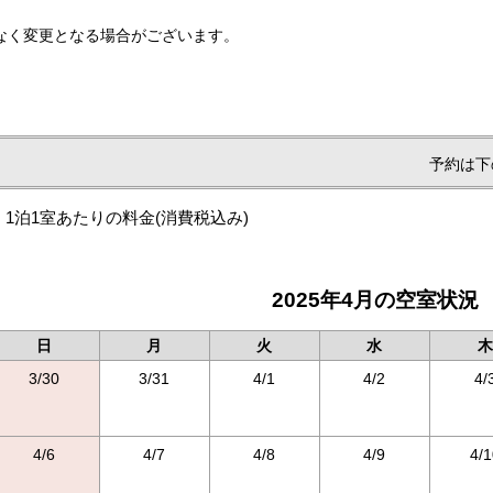
なく変更となる場合がございます。
予約は下
1泊1室あたりの料金
(消費税込み)
2025年4月の空室状況
日
月
火
水
木
3/30
3/31
4/1
4/2
4/
4/6
4/7
4/8
4/9
4/1