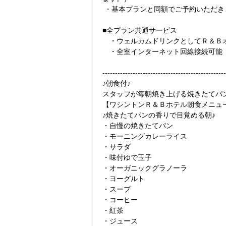
・基本プランと同額でご予約いただき
■全プラン共通サービス
・ウェルカムドリンクとしてＲ＆Ｂオ
・全室インターネット回線接続可能（Wi
-------------------------------------------------
♪朝食付♪
番出口より徒歩１分！
女性に嬉しいアメ
スタッフが毎朝焼き上げる焼きたてパ
【ワシントンＲ＆Ｂホテル朝食メニュー（
♪焼きたてパンの香りで目覚める朝♪
・自慢の焼きたてパン
・モーニングカレーライス
・サラダ
・味付ゆで玉子
・オーガニックグラノーラ
・ヨーグルト
・スープ
・コーヒー
・紅茶
・ジュース