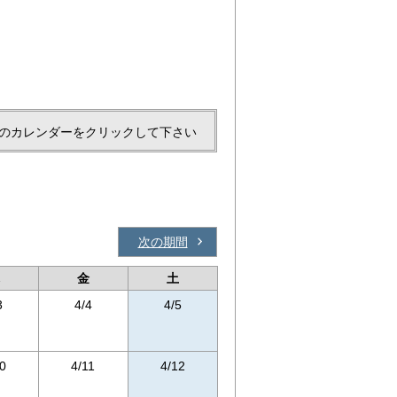
のカレンダーをクリックして下さい
次の期間
金
土
3
4/4
4/5
0
4/11
4/12