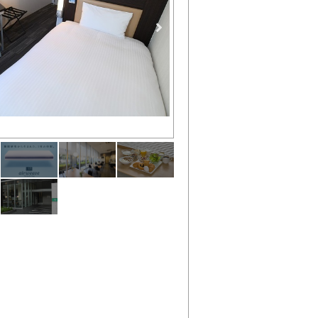
全客室にエアウィーヴ製マット