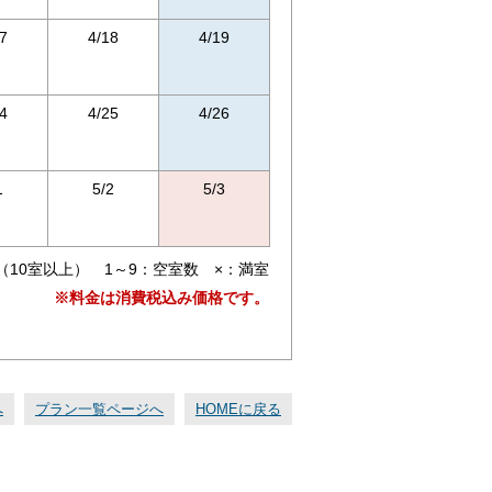
7
4/18
4/19
4
4/25
4/26
1
5/2
5/3
（10室以上） 1～9：空室数 ×：満室
※料金は消費税込み価格です。
へ
プラン一覧ページへ
HOMEに戻る