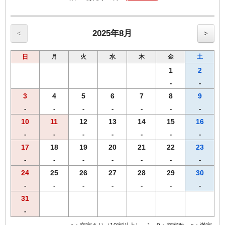
・全室インターネット回線接続可能（Wi-Fi・有線LAN）
------------------------------------------------------
♪朝食付♪
2025年8月
<
>
スタッフが毎朝焼き上げる焼きたてパンをお召し上がりいただけま
す。
日
月
火
水
木
金
土
【ワシントンＲ＆Ｂホテル朝食メニュー（AM6：30-AM9：30）】
♪焼きたてパンの香りで目覚める朝♪
1
2
・自慢の焼きたてパン
-
-
・モーニングカレーライス
3
4
5
6
7
8
9
・サラダ
・味付ゆで玉子
-
-
-
-
-
-
-
・オーガニックグラノーラ
10
11
12
13
14
15
16
・ヨーグルト
-
-
-
-
-
-
-
・スープ
・コーヒー
17
18
19
20
21
22
23
・紅茶
-
-
-
-
-
-
-
・ジュース
24
25
26
27
28
29
30
・牛乳
※朝食メニューおよび朝食時間は予告なく変更となる場合がございま
-
-
-
-
-
-
-
す。
31
-