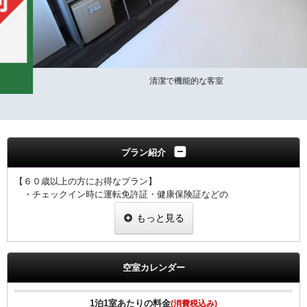
清潔で機能的な客室
プラン紹介
【６０歳以上の方にお得なプラン】
・チェックイン時に運転免許証・健康保険証などの
年齢がわかる証明証をご提示ください。
もっと見る
・プラン適用には１室につき１名様、証明証のご提示をお願い致し
ます。
・ご提示なき場合は割引なしの料金を適用させていただきます。
空室カレンダー
【全プラン共通サービス】
・ウェルカムドリンクとしてＲ＆Ｂオリジナル挽きたてコーヒーを
ご用意！
1泊1室あたりの料金
(消費税込み)