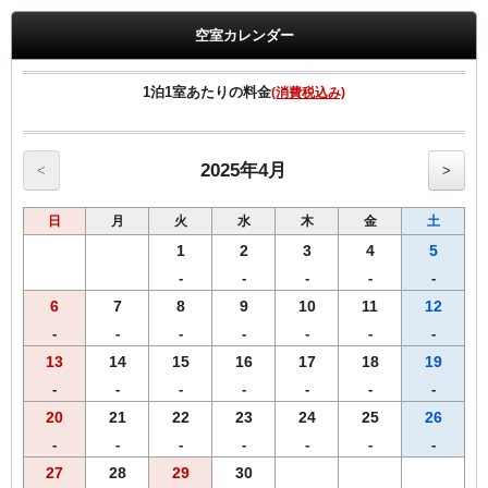
【全プラン共通サービス】
空室カレンダー
・ウェルカムドリンクとしてＲ＆Ｂオリジナル挽きたてコーヒーを
ご用意！
・全室インターネット回線接続可能（Wi-Fi・有線LAN）
1泊1室あたりの料金
(消費税込み)
2025年4月
<
>
日
月
火
水
木
金
土
1
2
3
4
5
-
-
-
-
-
6
7
8
9
10
11
12
-
-
-
-
-
-
-
13
14
15
16
17
18
19
-
-
-
-
-
-
-
20
21
22
23
24
25
26
-
-
-
-
-
-
-
27
28
29
30