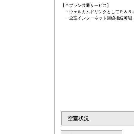
【全プラン共通サービス】
・ウェルカムドリンクとしてＲ＆Ｂオ
・全室インターネット回線接続可能（Wi
番出口より徒歩１分！
ＱＵＯカード１０
空室状況