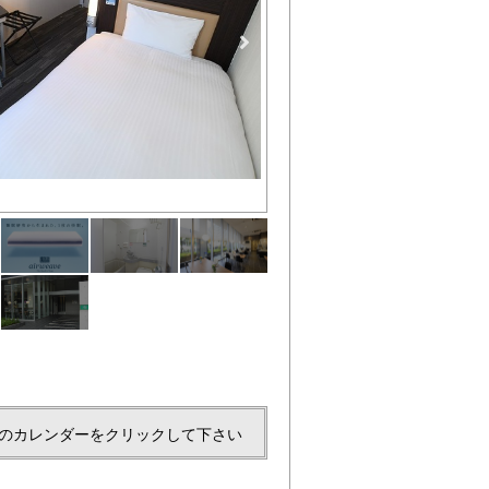
全客室にエアウィーヴ製マット
のカレンダーをクリックして下さい