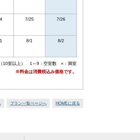
4
7/25
7/26
1
8/1
8/2
（10室以上） 1～9：空室数 ×：満室
※料金は消費税込み価格です。
へ
プラン一覧ページへ
HOMEに戻る