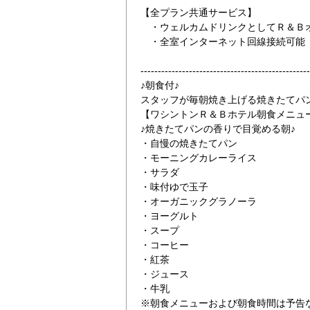
【全プラン共通サービス】
・ウェルカムドリンクとしてＲ＆Ｂオ
・全室インターネット回線接続可能（Wi
-------------------------------------------------
♪朝食付♪
スタッフが毎朝焼き上げる焼きたてパ
【ワシントンＲ＆Ｂホテル朝食メニュー（
るロビー
60歳以上の方に
♪焼きたてパンの香りで目覚める朝♪
・自慢の焼きたてパン
・モーニングカレーライス
・サラダ
・味付ゆで玉子
・オーガニックグラノーラ
・ヨーグルト
・スープ
・コーヒー
・紅茶
・ジュース
・牛乳
※朝食メニューおよび朝食時間は予告