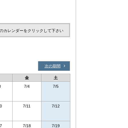
のカレンダーをクリックして下さい
次の期間
金
土
3
7/4
7/5
0
7/11
7/12
7
7/18
7/19