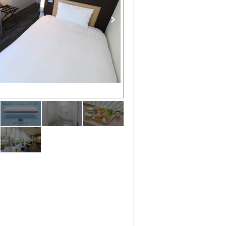
全客室にエアウィーヴ製マット