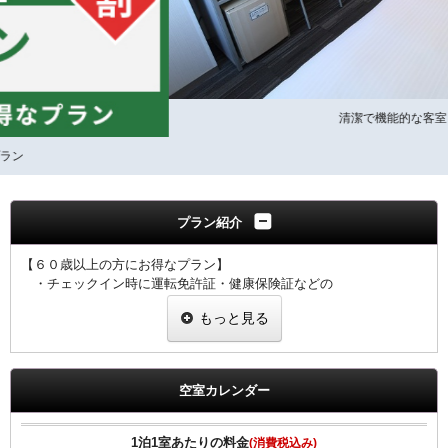
清潔で機能的な客室
プラン紹介
【６０歳以上の方にお得なプラン】
・チェックイン時に運転免許証・健康保険証などの
年齢がわかる証明証をご提示ください。
もっと見る
・プラン適用には１室につき１名様、証明証のご提示をお願い致し
ます。
・ご提示なき場合は割引なしの料金を適用させていただきます。
空室カレンダー
【全プラン共通サービス】
・ウェルカムドリンクとしてＲ＆Ｂオリジナル挽きたてコーヒーを
ご用意！
1泊1室あたりの料金
(消費税込み)