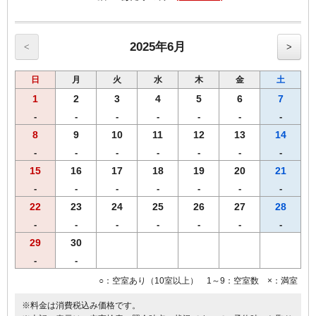
・全室インターネット回線接続可能（Wi-Fi・有線LAN）
------------------------------------------------------
♪朝食付♪
2025年6月
<
>
スタッフが毎朝焼き上げる焼きたてパンをお召し上がりいただけま
す。
日
月
火
水
木
金
土
【ワシントンＲ＆Ｂホテル朝食メニュー（AM6：30-AM9：30）】
♪焼きたてパンの香りで目覚める朝♪
1
2
3
4
5
6
7
・自慢の焼きたてパン
-
-
-
-
-
-
-
・モーニングカレーライス
8
9
10
11
12
13
14
・サラダ
・味付ゆで玉子
-
-
-
-
-
-
-
・オーガニックグラノーラ
15
16
17
18
19
20
21
・ヨーグルト
-
-
-
-
-
-
-
・スープ
・コーヒー
22
23
24
25
26
27
28
・紅茶
-
-
-
-
-
-
-
・ジュース
29
30
・牛乳
※朝食メニューおよび朝食時間は予告なく変更となる場合がございま
-
-
す。
○：空室あり（10室以上） 1～9：空室数 ×：満室
※料金は消費税込み価格です。