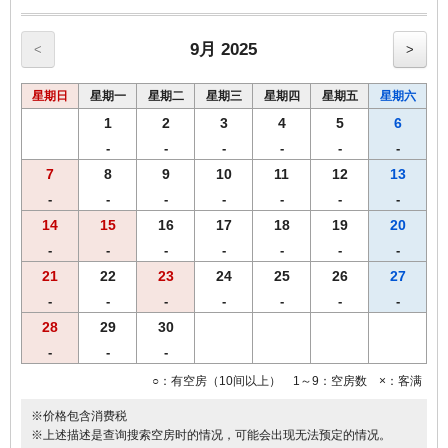
【R&B宾馆早餐菜单 早6：30至9：30】
♪伴随现烤面包香气而醒的清晨♪
・特色美味新鲜面包
9月 2025
<
>
・新鲜时尚沙拉
・有机格兰诺拉麦片（原味・水果味）
星期日
星期一
星期二
星期三
星期四
星期五
星期六
・特色轻盐调味煮蛋
・酸奶
1
2
3
4
5
6
・三种口味热汤
-
-
-
-
-
-
・香味R&B现磨咖啡
7
8
9
10
11
12
13
・红茶
・橙汁＆蔬菜汁＆日本冰红茶
-
-
-
-
-
-
-
・牛奶
14
15
16
17
18
19
20
精致早餐为您开启元气的一天，欢迎您的品尝！！
-
-
-
-
-
-
-
21
22
23
24
25
26
27
-
-
-
-
-
-
-
28
29
30
-
-
-
○：有空房（10间以上） 1～9：空房数 ×：客满
※价格包含消费税
※上述描述是查询搜索空房时的情况，可能会出现无法预定的情况。