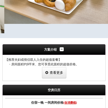
方案介绍
【推荐夫妇或情侣双人入住的超值套餐】
・房间面积约9平米、您可享受此面积的超值价格。
・140cm×195cm的小型双人床。
查看更多
【通用免费服务】
・欢迎入住R&B原味现磨咖啡
空房日历
・全房间网络覆盖 （WIFI·有线网络）
_____________________________________________________________
♪自助早餐服务♪
住宿一晚 一间房间价格
(含消费税)
每日清晨现烤面包欢迎您的品尝。